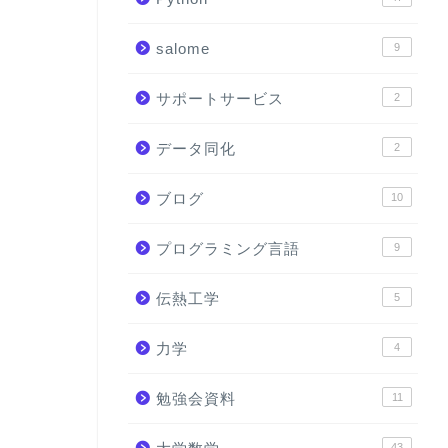
salome
9
サポートサービス
2
データ同化
2
ブログ
10
プログラミング言語
9
伝熱工学
5
力学
4
勉強会資料
11
43