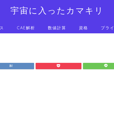
宇宙に入ったカマキリ
ス
CAE解析
数値計算
資格
プラ