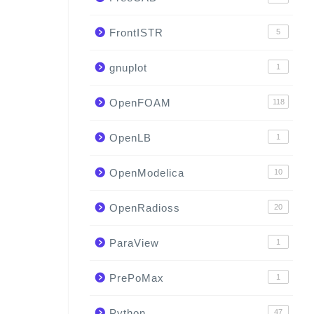
FrontISTR
5
gnuplot
1
OpenFOAM
118
OpenLB
1
OpenModelica
10
OpenRadioss
20
ParaView
1
PrePoMax
1
Python
47