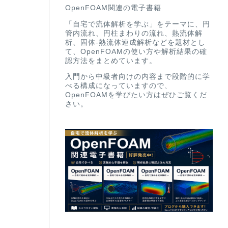
OpenFOAM関連の電子書籍
「自宅で流体解析を学ぶ」をテーマに、円
管内流れ、円柱まわりの流れ、熱流体解
析、固体-熱流体連成解析などを題材とし
て、OpenFOAMの使い方や解析結果の確
認方法をまとめています。
入門から中級者向けの内容まで段階的に学
べる構成になっていますので、
OpenFOAMを学びたい方はぜひご覧くだ
さい。