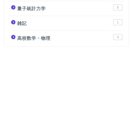
8
量子統計力学
1
雑記
4
高校数学・物理