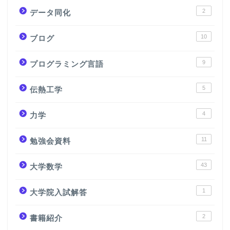
2
データ同化
10
ブログ
9
プログラミング言語
5
伝熱工学
4
力学
11
勉強会資料
43
大学数学
1
大学院入試解答
2
書籍紹介