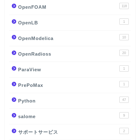
118
OpenFOAM
1
OpenLB
10
OpenModelica
20
OpenRadioss
1
ParaView
1
PrePoMax
47
Python
9
salome
2
サポートサービス