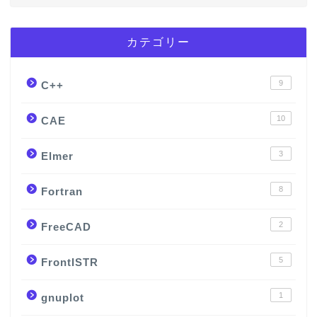
カテゴリー
9
C++
10
CAE
3
Elmer
8
Fortran
2
FreeCAD
5
FrontISTR
1
gnuplot