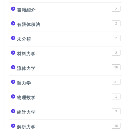
2
書籍紹介
2
有限体積法
2
未分類
2
材料力学
36
流体力学
31
熱力学
1
物理数学
9
統計力学
46
解析力学