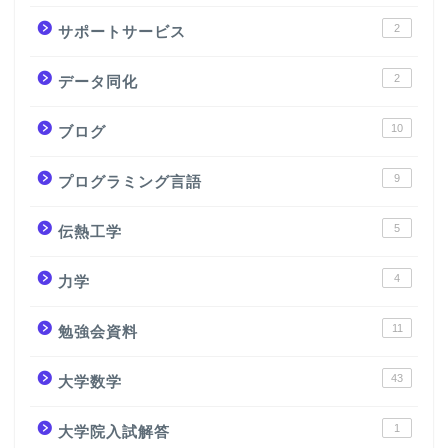
2
サポートサービス
2
データ同化
10
ブログ
9
プログラミング言語
5
伝熱工学
4
力学
11
勉強会資料
43
大学数学
1
大学院入試解答