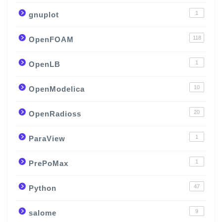
1
gnuplot
118
OpenFOAM
1
OpenLB
10
OpenModelica
20
OpenRadioss
1
ParaView
1
PrePoMax
47
Python
9
salome