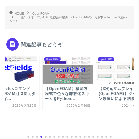
HOME
OpenFOAM
【第15回オープンCAE勉強会＠横浜】OpenFOAMの日照解析solarLoadで調べ
たこと
関連記事もどうぞ
nFOAM
OpenFOAM
勉強会資料
penFOAM】移流方
【3次元ダムブレイク
式で色々な離散化スキ
(OpenFOAM)】クーラ
をPython...
ン数違いによる結果...
2023年2月16日
2024年4月2日
【第29回オープンC
勉強会@関東】
OpenRadiossでバス.
2025年6