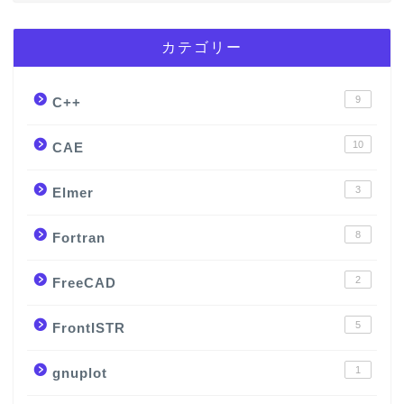
カテゴリー
9
C++
10
CAE
3
Elmer
8
Fortran
2
FreeCAD
5
FrontISTR
1
gnuplot