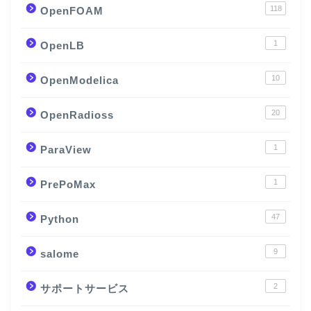
118
OpenFOAM
1
OpenLB
10
OpenModelica
20
OpenRadioss
1
ParaView
1
PrePoMax
47
Python
9
salome
2
サポートサービス