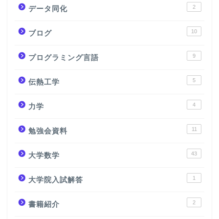
2
データ同化
10
ブログ
9
プログラミング言語
5
伝熱工学
4
力学
11
勉強会資料
43
大学数学
1
大学院入試解答
2
書籍紹介