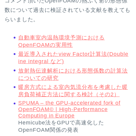
コメント頂いたOpenFOAMの熱ふく射の形態係
数について過去に検証されている文献を教えても
らいました。
自動車室内温熱環境予測における
OpenFOAMの実用性
最近導入されたview Factor計算法(Double
ine integral など)
放射熱伝達解析における形態係数の計算法
についての研究
暖房方式による室内気流分布を考慮した暖
房負荷補正方法に関する検討（その2）
SPUMA – the GPU-accelerated fork of
OpenFOAM© | High-Performance
Computing in Europe
Hemicube法をGPUで高速化した
OpenFOAM関係の発表