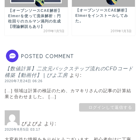
【オープンソースCAE解析】
【オープンソースCAE解析】
Elmerをインストールしてみ
Elmerを使って流体解析：円
た。
柱回りのカルマン渦列の生成
【理論解説もあり】
2019年1月5日
2019年1月3日
POSTED COMMENT
【数値計算】二次元バックステップ流れのCFDコード
構築【動画付】 | ぴよ工房
より:
2020年7月24日 06:26
[…] 領域は計算の検証のため、カマキリさんの記事の計算結
果と合わせました。 […]
ログインして返信する
ぴよぴよ
より:
2020年8月5日 03:17
大変有益な情報をありがとうございます。初心者向けに丁寧