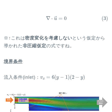
(3)
∇
⋅
u
→
=
0
∇
⋅
=
0
(3)
→
u
※↑これは
密度変化を考慮しない
という仮定から
導かれた
非圧縮仮定
の式ですね。
境界条件
v
x
=
6
(
y
−
1
)
(
2
−
y
)
=
6
(
−
1
)
(
2
−
)
流入条件(inlet)：
v
y
y
x