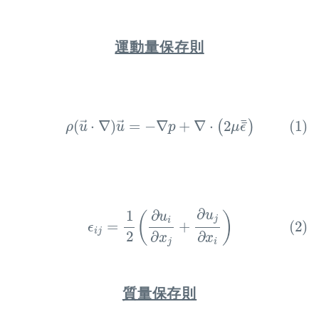
運動量保存則
(1)
ρ
(
u
→
⋅
∇
)
u
→
=
−
∇
p
+
∇
⋅
(
2
μ
ϵ
¯
¯
)
¯
¯
(
⋅
∇
)
=
−
∇
+
∇
⋅
2
(1)
(
)
→
→
ρ
u
u
p
μ
ϵ
(2)
ϵ
i
j
=
1
2
(
∂
u
i
∂
x
j
+
∂
u
j
∂
x
i
)
∂
∂
1
u
(
)
u
j
i
(2)
=
+
ϵ
i
j
2
∂
∂
x
x
i
j
質量保存則