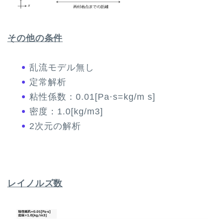
その他の条件
乱流モデル無し
定常解析
粘性係数：0.01[
P
a
⋅
s=kg/m s
]
密度：1.0[
k
g
/
m
3
]
2次元の解析
レイノルズ数