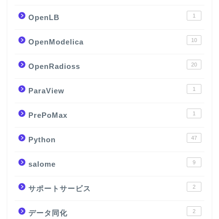
1
OpenLB
10
OpenModelica
20
OpenRadioss
1
ParaView
1
PrePoMax
47
Python
9
salome
2
サポートサービス
2
データ同化