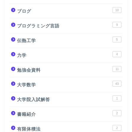
10
ブログ
9
プログラミング言語
5
伝熱工学
4
力学
11
勉強会資料
43
大学数学
1
大学院入試解答
2
書籍紹介
2
有限体積法