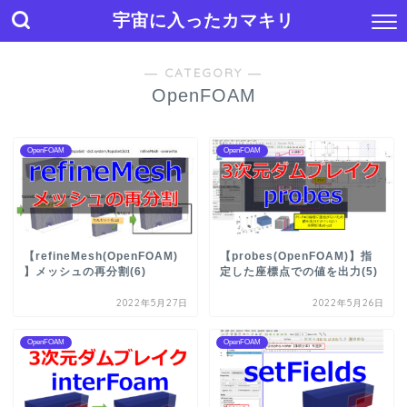
宇宙に入ったカマキリ
― CATEGORY ―
OpenFOAM
OpenFOAM
OpenFOAM
【refineMesh(OpenFOAM)
【probes(OpenFOAM)】指
】メッシュの再分割(6)
定した座標点での値を出力(5)
2022年5月27日
2022年5月26日
OpenFOAM
OpenFOAM