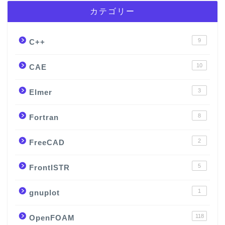
カテゴリー
9
C++
10
CAE
3
Elmer
8
Fortran
2
FreeCAD
5
FrontISTR
1
gnuplot
118
OpenFOAM