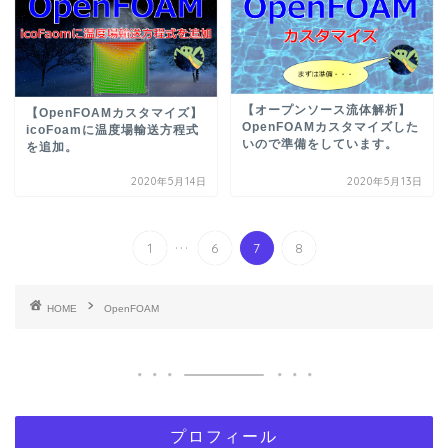
【オープンソース流体解析】
【OpenFOAMカスタマイズ】
OpenFOAMカスタマイズした
icoFoamに温度場輸送方程式
いので準備をしています。
を追加。
2020年5月14日
2020年5月13日
...
1
6
7
8
HOME
OpenFOAM
プロフィール