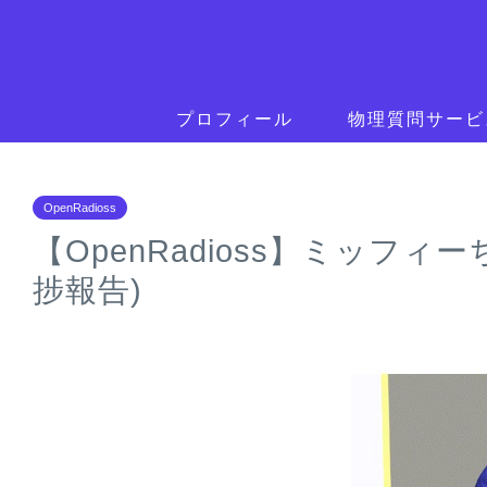
プロフィール
物理質問サービ
OpenRadioss
【OpenRadioss】ミッフ
捗報告)