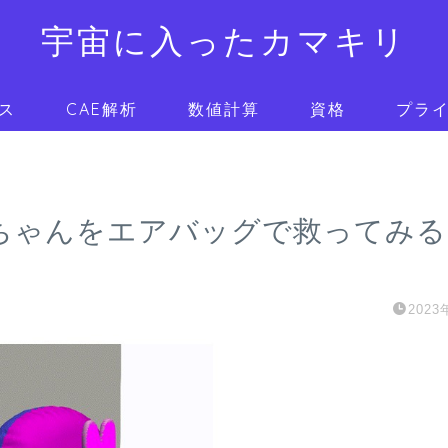
宇宙に入ったカマキリ
ス
CAE解析
数値計算
資格
プラ
ィーちゃんをエアバッグで救ってみる
2023