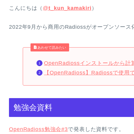
こんにちは（
@
t_kun_kamakiri
）
2022年9月から商用のRadiossがオープン
あわせて読みたい
OpenRadiossインストールから
【OpenRadioss】Radiossで
勉強会資料
OpenRadioss勉強会#3
で発表した資料です。