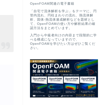
OpenFOAM関連の電子書籍
「自宅で流体解析を学ぶ」をテーマに、円
管内流れ、円柱まわりの流れ、熱流体解
析、固体-熱流体連成解析などを題材とし
て、OpenFOAMの使い方や解析結果の確
認方法をまとめています。
入門から中級者向けの内容まで段階的に学
べる構成になっていますので、
OpenFOAMを学びたい方はぜひご覧くだ
さい。