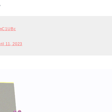
。
1LmC1UBc
ril 11, 2023