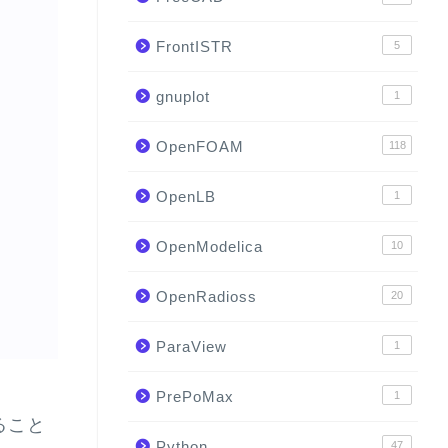
FrontISTR
5
gnuplot
1
OpenFOAM
118
OpenLB
1
OpenModelica
10
OpenRadioss
20
ParaView
1
PrePoMax
1
ること
Python
47