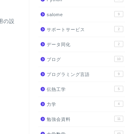
salome
9
s用の設
サポートサービス
2
データ同化
2
ブログ
10
プログラミング言語
9
伝熱工学
5
力学
4
勉強会資料
11
43