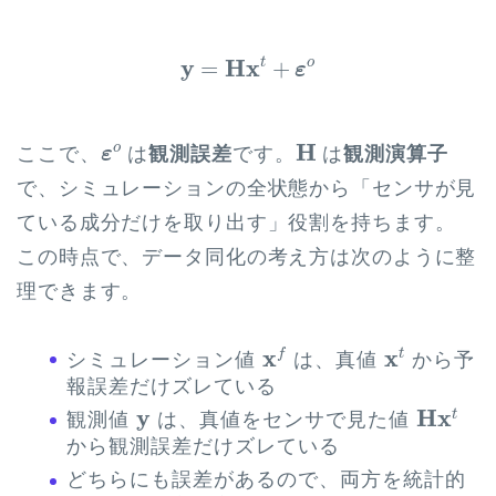
y
=
H
x
t
+
ε
o
y
H
x
t
o
=
+
ε
ε
o
H
H
o
ここで、
は
観測誤差
です。
は
観測演算子
ε
で、シミュレーションの全状態から「センサが見
ている成分だけを取り出す」役割を持ちます。
この時点で、データ同化の考え方は次のように整
理できます。
x
f
x
t
x
x
f
t
シミュレーション値
は、真値
から予
報誤差だけズレている
H
x
t
y
y
H
x
t
観測値
は、真値をセンサで見た値
から観測誤差だけズレている
どちらにも誤差があるので、両方を統計的