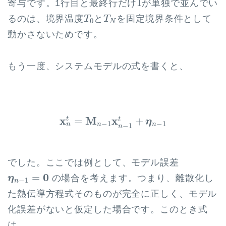
1
寄与です。1行目と最終行だけ
が単独で並んでい
T
0
T
N
るのは、境界温度
と
を固定境界条件として
T
T
0
N
動かさないためです。
もう一度、システムモデルの式を書くと、
x
n
t
=
M
n
−
1
x
n
−
1
t
+
η
n
−
1
x
M
x
t
=
+
t
η
−
1
−
1
n
n
n
−
1
n
でした。ここでは例として、モデル誤差
η
n
−
1
=
0
0
=
の場合を考えます。つまり、離散化し
η
−
1
n
た熱伝導方程式そのものが完全に正しく、モデル
化誤差がないと仮定した場合です。このとき式
は、