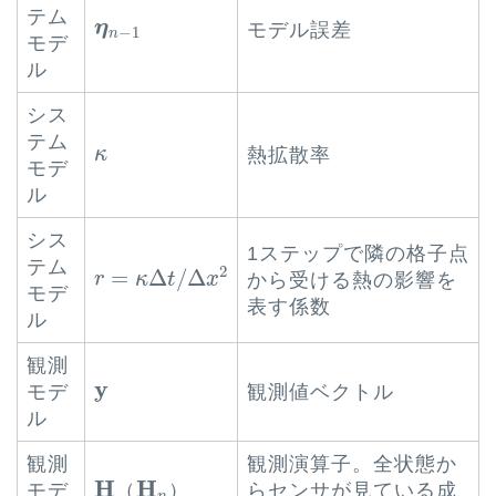
テム
η
n
−
1
η
モデル誤差
−
1
n
モデ
ル
シス
テム
κ
κ
熱拡散率
モデ
ル
シス
1ステップで隣の格子点
r
=
κ
Δ
t
/
Δ
x
2
テム
2
=
Δ
/
Δ
から受ける熱の影響を
r
κ
t
x
モデ
表す係数
ル
観測
y
y
モデ
観測値ベクトル
ル
観測
観測演算子。全状態か
H
H
n
H
H
モデ
（
）
らセンサが見ている成
n