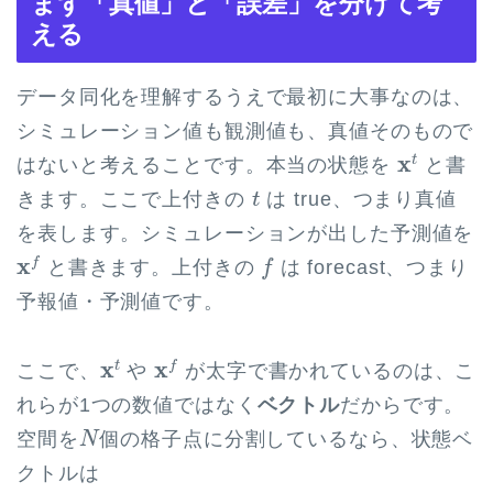
まず「真値」と「誤差」を分けて考
える
データ同化を理解するうえで最初に大事なのは、
シミュレーション値も観測値も、真値そのもので
x
t
x
t
はないと考えることです。本当の状態を
と書
t
きます。ここで上付きの
は true、つまり真値
t
を表します。シミュレーションが出した予測値を
x
f
f
x
f
と書きます。上付きの
は forecast、つまり
f
予報値・予測値です。
x
f
x
t
x
x
t
f
ここで、
や
が太字で書かれているのは、こ
れらが1つの数値ではなく
ベクトル
だからです。
N
空間を
個の格子点に分割しているなら、状態ベ
N
クトルは