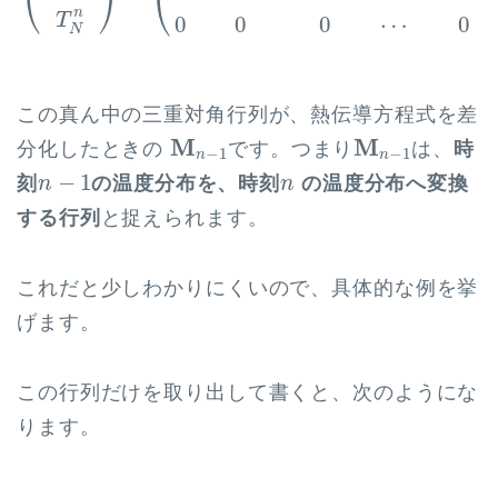
⎝
⎠
⎝
n
T
0
0
0
⋯
0
N
この真ん中の三重対角行列が、熱伝導方程式を差
M
n
−
1
M
n
−
1
M
M
分化したときの
です。つまり
は、
時
−
1
−
1
n
n
n
−
1
n
−
1
刻
の温度分布を、時刻
の温度分布へ変換
n
n
する行列
と捉えられます。
これだと少しわかりにくいので、具体的な例を挙
げます。
この行列だけを取り出して書くと、次のようにな
ります。