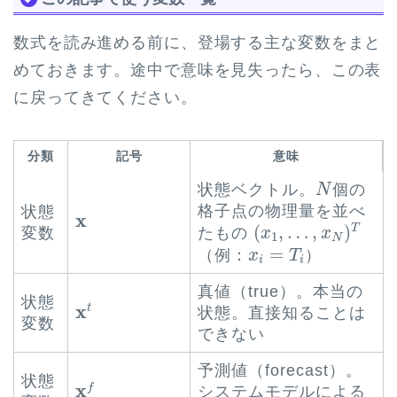
数式を読み進める前に、登場する主な変数をまと
めておきます。途中で意味を見失ったら、この表
に戻ってきてください。
分類
記号
意味
N
状態ベクトル。
個の
N
格子点の物理量を並べ
状態
x
x
(
x
1
,
…
,
x
N
)
T
(
,
…
,
)
T
たもの
変数
x
x
1
N
x
i
=
T
i
=
（例：
）
x
T
i
i
真値（true）。本当の
x
t
状態
x
t
状態。直接知ることは
変数
できない
予測値（forecast）。
x
f
状態
x
f
システムモデルによる