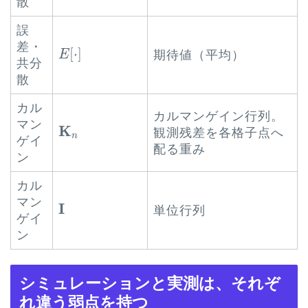
散
誤
E
[
⋅
]
差・
[
⋅
]
期待値（平均）
E
共分
散
カル
カルマンゲイン行列。
マン
K
n
K
観測残差を各格子点へ
n
ゲイ
配る重み
ン
カル
マン
I
I
単位行列
ゲイ
ン
シミュレーションと実測は、それぞ
れ違う弱点を持つ