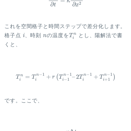
=
κ
∂
2
∂
t
x
これを空間格子と時間ステップで差分化します。
T
i
n
i
n
n
格子点
、時刻
の温度を
とし、陽解法で書
i
n
T
i
くと、
T
i
n
=
T
i
n
−
1
+
r
(
T
i
−
1
n
−
1
–
2
T
i
n
−
1
+
T
i
+
1
n
−
1
)
−
1
−
1
−
1
−
1
n
n
n
n
=
+
–
2
+
n
(
)
T
T
r
T
T
T
−
1
+
1
i
i
i
i
i
です。ここで、
r
=
κ
Δ
t
Δ
x
2