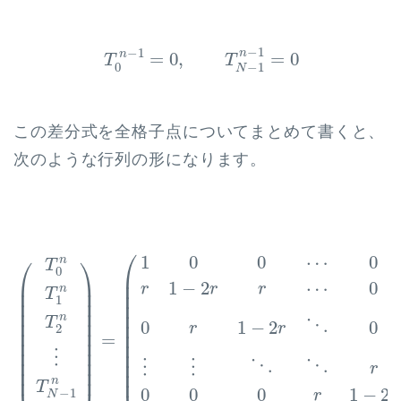
T
0
n
−
1
=
0
,
T
N
−
1
n
−
1
=
0
−
1
−
1
n
n
=
0
,
=
0
T
T
0
−
1
N
この差分式を全格子点についてまとめて書くと、
次のような行列の形になります。
(
T
0
n
T
1
n
T
2
n
⋮
T
N
−
1
n
T
N
n
)
=
(
1
0
0
⋯
0
0
r
1
−
2
r
r
⋯
⎛
1
0
0
⋯
0
⎛
⎞
n
T
0
⎜

⎜

⎟

⎜

1
−
2
⋯
0
r
r
r
n
⎜

⎟

T
⎜

1
⎜

⎟

⎜

⎜

⎟

⎜

n
⎜

⎟

T
⎜

⋱
0
1
−
2
0
r
r
2
⎜

⎟

⎜

=
⎜

⎟

⎜

⎜

⎟

⎜

⋮
⎜

⎟

⎜

⋱
⋱
⋮
⋮
r
⎜
⎟
⎜
n
T
0
0
0
1
−
2
−
1
r
r
N