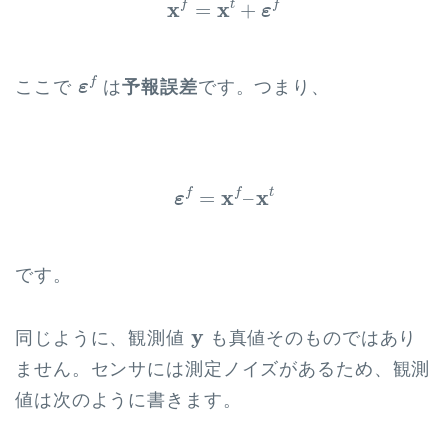
x
x
f
t
f
=
+
ε
ε
f
f
ここで
は
予報誤差
です。つまり、
ε
ε
f
=
x
f
–
x
t
x
x
f
f
t
=
–
ε
です。
y
y
同じように、観測値
も真値そのものではあり
ません。センサには測定ノイズがあるため、観測
値は次のように書きます。