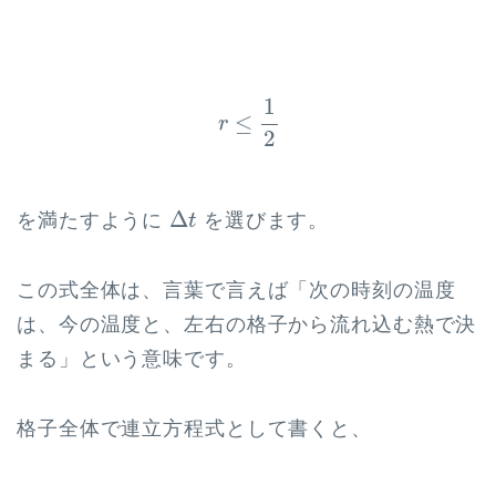
r
≤
1
2
1
≤
r
2
Δ
t
Δ
を満たすように
を選びます。
t
この式全体は、言葉で言えば「次の時刻の温度
は、今の温度と、左右の格子から流れ込む熱で決
まる」という意味です。
格子全体で連立方程式として書くと、