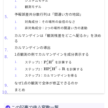
システムモデル
観測モデル
予報誤差共分散行列は「間違い方の地図」
対角成分：その場所の自信のなさ
非対角成分：2つの場所の間違い方の連動
カルマンゲインは「観測残差をどこへ配るか」を決め
る
カルマンゲインの導出
1点観測の例でカルマンゲインを成分表示する
P
n
f
H
T
ステップ1：
P
H
を計算する
f
T
n
H
P
n
f
H
T
+
R
ステップ2：
H
P
H
R
を計算する
f
T
+
n
ステップ3：カルマンゲインを得る
なぜ1点の観測で全体が修正できるのか
まとめ
この記事で使う変数一覧