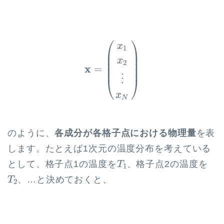
⎛
⎞
x
=
(
x
1
x
2
⋮
x
N
)
x
1
⎜

⎟

⎜

⎟

x
⎜

⎟

2
x
⎜
⎟
=
⋮
⎝
⎠
x
N
のように、
各成分が各格子点における物理量
を表
します。たとえば1次元の温度分布を考えている
T
1
として、格子点1の温度を
、格子点2の温度を
T
1
T
2
、…と決めておくと、
T
2