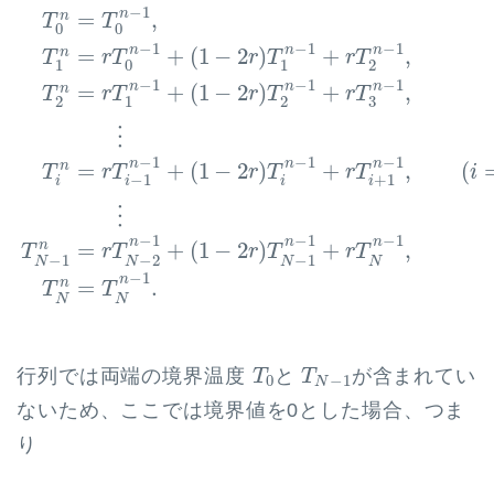
T
0
n
=
T
0
n
−
1
,
T
1
n
=
r
T
0
n
−
1
+
(
1
−
2
r
)
T
1
n
−
1
+
r
T
2
n
−
−
1
n
=
,
n
T
T
0
0
−
1
−
1
−
1
n
n
n
=
+
(
1
−
2
)
+
,
n
T
r
T
r
T
r
T
1
0
1
2
−
1
−
1
−
1
n
n
n
=
+
(
1
−
2
)
+
,
n
T
r
T
r
T
r
T
3
2
1
2
⋮
−
1
−
1
−
1
n
n
n
=
+
(
1
−
2
)
+
,
(
n
T
r
T
r
T
r
T
i
−
1
+
1
i
i
i
i
⋮
−
1
−
1
−
1
n
n
n
n
=
+
(
1
−
2
)
+
,
T
r
T
r
T
r
T
−
1
−
2
−
1
N
N
N
N
−
1
n
n
=
.
T
T
N
N
T
0
T
N
−
1
行列では両端の境界温度
と
が含まれてい
T
T
0
−
1
N
ないため、ここでは境界値を0とした場合、つま
り