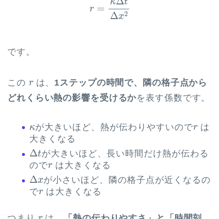
Δ
κ
t
=
r
2
Δ
x
です。
r
この
は、
1ステップの時間で、隣の格子点から
r
どれくらい熱の影響を受けるか
を表す係数です。
κ
r
が大きいほど、熱が伝わりやすいので
は
κ
r
大きくなる
Δ
t
Δ
が大きいほど、長い時間だけ熱が伝わる
t
r
ので
は大きくなる
r
Δ
x
Δ
が小さいほど、隣の格子点が近くなるの
x
r
で
は大きくなる
r
r
つまり
は、
「熱の伝わりやすさ」と「時間刻
r