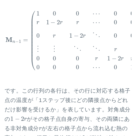
M
n
−
1
=
(
1
0
0
⋯
0
0
r
1
−
2
r
r
⋯
0
0
0
r
1
−
2
r
⋱
0
0
⋮
⋮
⋱
⎛
1
0
0
⋯
0
0
⎜

⎜

1
−
2
⋯
0
0
r
r
r
⎜

⎜

⎜

⎜

⋱
0
1
−
2
0
0
r
r
⎜

M
=
⎜

−
1
n
⎜

⎜

⋱
⋱
⋮
⋮
⋮
r
⎜
0
0
0
1
−
2
⎝
r
r
r
0
0
0
⋯
0
1
です。この行列の各行は、その行に対応する格子
点の温度が「1ステップ後にどの隣接点からどれ
だけ影響を受けるか」を表しています。対角成分
1
−
2
r
1
−
2
の
がその格子点自身の寄与、その両隣にあ
r
r
る非対角成分
が左右の格子点から流れ込む熱の
r
1