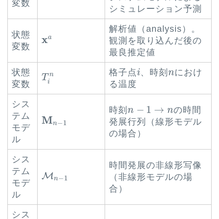
変数
シミュレーション予測
解析値（analysis）。
状態
x
a
x
a
観測を取り込んだ後の
変数
最良推定値
i
n
T
i
n
状態
格子点
、時刻
におけ
i
n
n
T
i
変数
る温度
シス
n
−
1
→
n
−
1
→
時刻
の時間
n
n
M
n
−
1
テム
M
発展行列（線形モデル
−
1
n
モデ
の場合）
ル
シス
時間発展の非線形写像
M
n
−
1
テム
M
（非線形モデルの場
−
1
n
モデ
合）
ル
シス