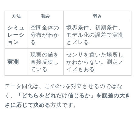
方法
強み
弱み
シミュ
空間全体の
境界条件、初期条件、
レーシ
分布がわか
モデル化の誤差で実測
ョン
る
とズレる
現実の値を
センサを置いた場所し
実測
直接反映し
かわからない。測定ノ
ている
イズもある
データ同化は、この2つを対立させるのではな
く、
「どちらをどれだけ信じるか」を誤差の大き
さに応じて決める
方法です。