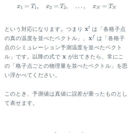
x
1
=
T
1
,
x
2
=
T
2
,
…
,
x
N
=
T
N
=
,
=
,
…
,
=
x
T
x
T
x
T
1
1
2
2
N
N
x
t
x
t
という対応になります。つまり
は「各格子点
x
f
x
f
の真の温度を並べたベクトル」、
は「各格子
点のシミュレーション予測温度を並べたベクト
x
x
ル」です。以降の式で
が出てきたら、常にこ
の「格子点ごとの物理量を並べたベクトル」を思
い浮かべてください。
このとき、予測値は真値に誤差が乗ったものとし
て表せます。
x
f
=
x
t
+
ε
f