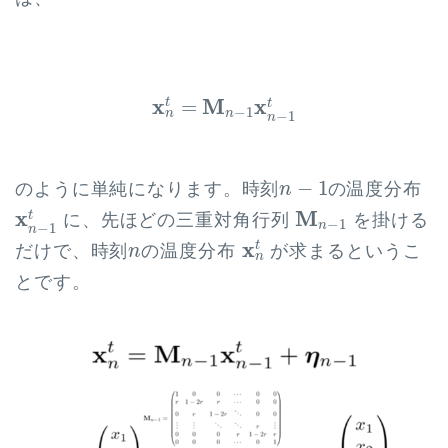
x
n
t
=
M
n
−
1
x
n
−
1
t
x
M
x
t
=
t
−
1
n
n
−
1
n
n
−
1
−
1
のように単純になります。時刻
の温度分布
n
x
n
−
1
t
M
n
−
1
x
M
t
に、先ほどの三重対角行列
を掛ける
−
1
n
−
1
n
x
n
t
n
x
t
だけで、時刻
の温度分布
が求まるというこ
n
n
とです。