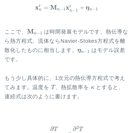
x
n
t
=
M
n
−
1
x
n
−
1
t
+
η
n
−
1
x
M
x
t
=
+
t
η
−
1
−
1
n
n
n
−
1
n
M
n
−
1
M
ここで、
は時間発展モデルです。熱伝導な
−
1
n
ら熱方程式、流体ならNavier-Stokes方程式を離
η
n
−
1
散化したものに相当します。
はモデル誤差
η
−
1
n
です。
もう少し具体的に、1次元の熱伝導方程式で考え
T
κ
てみます。温度を
、熱拡散率を
とすると、
T
κ
連続式は次のように書けます。
∂
T
∂
t
=
κ
∂
2
T
∂
x
2
2
∂
∂
T
T