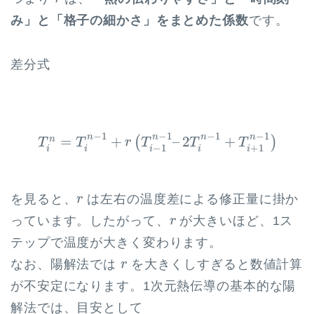
み」と「格子の細かさ」をまとめた係数
です。
差分式
T
i
n
=
T
i
n
−
1
+
r
(
T
i
−
1
n
−
1
–
2
T
i
n
−
1
+
T
i
+
1
n
−
1
)
−
1
−
1
−
1
−
1
n
n
n
n
=
+
–
2
+
n
(
)
T
T
r
T
T
T
−
1
+
1
i
i
i
i
i
r
を見ると、
は左右の温度差による修正量に掛か
r
r
っています。したがって、
が大きいほど、1ス
r
テップで温度が大きく変わります。
r
なお、陽解法では
を大きくしすぎると数値計算
r
が不安定になります。1次元熱伝導の基本的な陽
解法では、目安として