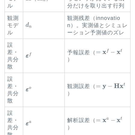
ル
分だけを取り出す行列
観測
観測残差（innovatio
d
n
モデ
n）。実測値とシミュレ
d
n
ル
ーション予測値のズレ
誤
=
x
f
−
x
t
x
x
=
−
ε
f
f
t
差・
予報誤差（
f
ε
共分
）
散
誤
=
y
−
H
x
t
y
H
x
=
−
t
差・
ε
o
観測誤差（
o
ε
共分
）
散
誤
=
x
a
−
x
t
x
x
=
−
a
t
差・
ε
a
解析誤差（
a
ε
共分
）
散