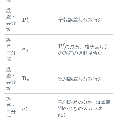
誤
P
n
f
差・
f
P
予報誤差共分散行列
n
共分
散
誤
P
n
f
i
,
j
f
P
,
差・
の成分。格子点
i
j
σ
i
j
σ
n
i
j
共分
の誤差の連動度合い
散
誤
差・
R
n
R
観測誤差共分散行列
n
共分
散
誤
観測誤差の分散（1点観
σ
o
2
差・
2
測のときのスカラ表
σ
o
共分
記）