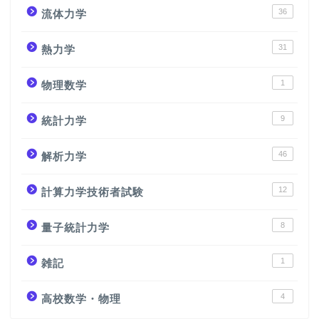
36
流体力学
31
熱力学
1
物理数学
9
統計力学
46
解析力学
12
計算力学技術者試験
8
量子統計力学
1
雑記
4
高校数学・物理