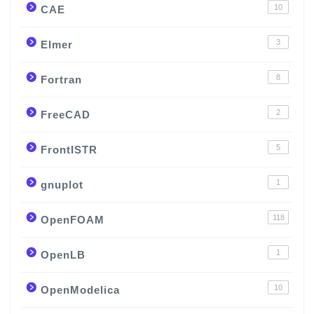
10
CAE
3
Elmer
8
Fortran
2
FreeCAD
5
FrontISTR
1
gnuplot
118
OpenFOAM
1
OpenLB
10
OpenModelica