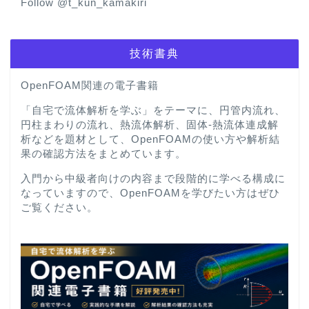
Follow @t_kun_kamakiri
技術書典
OpenFOAM関連の電子書籍
「自宅で流体解析を学ぶ」をテーマに、円管内流れ、
円柱まわりの流れ、熱流体解析、固体-熱流体連成解
析などを題材として、OpenFOAMの使い方や解析結
果の確認方法をまとめています。
入門から中級者向けの内容まで段階的に学べる構成に
なっていますので、OpenFOAMを学びたい方はぜひ
ご覧ください。