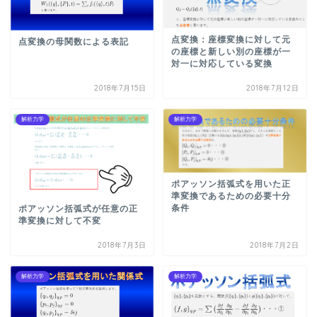
点変換：座標変換に対して元
点変換の母関数による表記
の座標と新しい別の座標が一
対一に対応している変換
2018年7月15日
2018年7月12日
解析力学
解析力学
ポアッソン括弧式を用いた正
準変換であるための必要十分
条件
ポアッソン括弧式が任意の正
準変換に対して不変
2018年7月3日
2018年7月2日
解析力学
解析力学