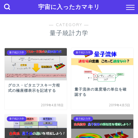
宇宙に入ったカマキリ
― CATEGORY ―
量子統計力学
量子統計力学
量子統計力学
グロス・ピタエフスキー方程
量子流体の速度場の単位を確
式の極座標表示を記述する
認する
2019年4月18日
2019年4月3日
量子統計力学
量子統計力学