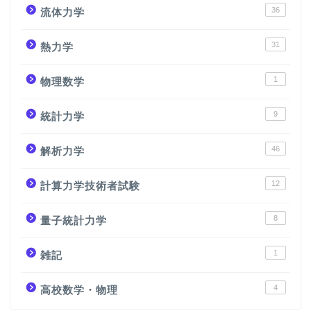
36
流体力学
31
熱力学
1
物理数学
9
統計力学
46
解析力学
12
計算力学技術者試験
8
量子統計力学
1
雑記
4
高校数学・物理