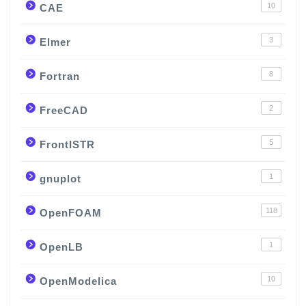
10
CAE
3
Elmer
8
Fortran
2
FreeCAD
5
FrontISTR
1
gnuplot
118
OpenFOAM
1
OpenLB
10
OpenModelica