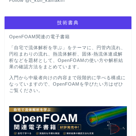
Follow @t_kun_kamakiri
技術書典
OpenFOAM関連の電子書籍
「自宅で流体解析を学ぶ」をテーマに、円管内流れ、
円柱まわりの流れ、熱流体解析、固体-熱流体連成解
析などを題材として、OpenFOAMの使い方や解析結
果の確認方法をまとめています。
入門から中級者向けの内容まで段階的に学べる構成に
なっていますので、OpenFOAMを学びたい方はぜひ
ご覧ください。