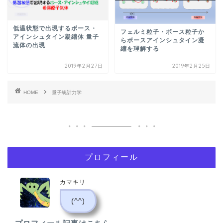
低温状態で出現するボース・
フェルミ粒子・ボース粒子か
アインシュタイン凝縮体 量子
らボースアインシュタイン凝
流体の出現
縮を理解する
2019年2月27日
2019年2月25日
HOME
量子統計力学
プロフィール
カマキリ
(^^)