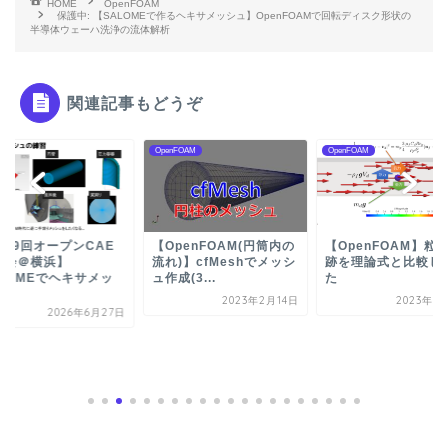
HOME
OpenFOAM
保護中: 【SALOMEで作るヘキサメッシュ】OpenFOAMで回転ディスク形状の
半導体ウェーハ洗浄の流体解析
関連記事もどうぞ
me
OpenFOAM
OpenFOAM
第19回オープンCAE
【OpenFOAM(円筒内の
【OpenFOAM】粒
強会＠横浜】
流れ)】cfMeshでメッシ
跡を理論式と比較し
ALOMEでヘキサメッ
ュ作成(3...
た
ュ
2023年2月14日
2023年3
2026年6月27日