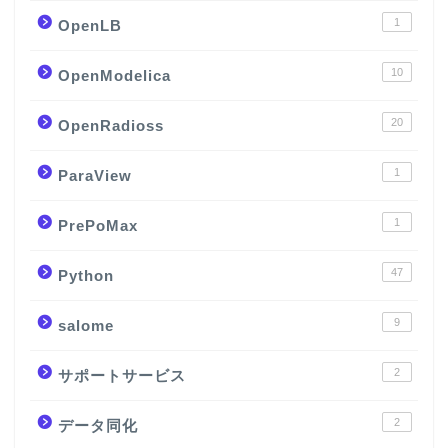
1
OpenLB
10
OpenModelica
20
OpenRadioss
1
ParaView
1
PrePoMax
47
Python
9
salome
2
サポートサービス
2
データ同化