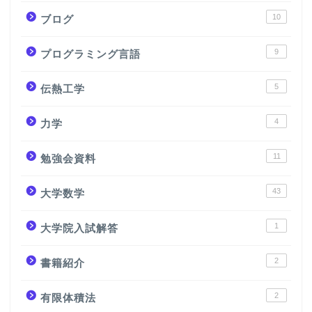
10
ブログ
9
プログラミング言語
5
伝熱工学
4
力学
11
勉強会資料
43
大学数学
1
大学院入試解答
2
書籍紹介
2
有限体積法