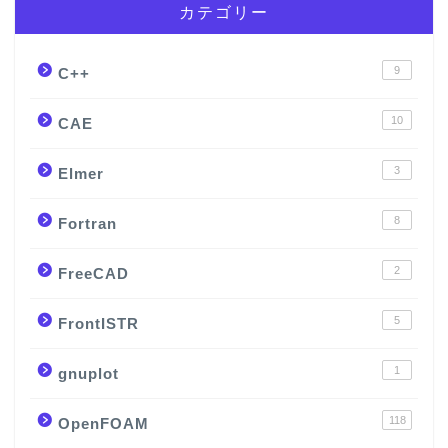
カテゴリー
9
C++
10
CAE
3
Elmer
8
Fortran
2
FreeCAD
5
FrontISTR
1
gnuplot
118
OpenFOAM