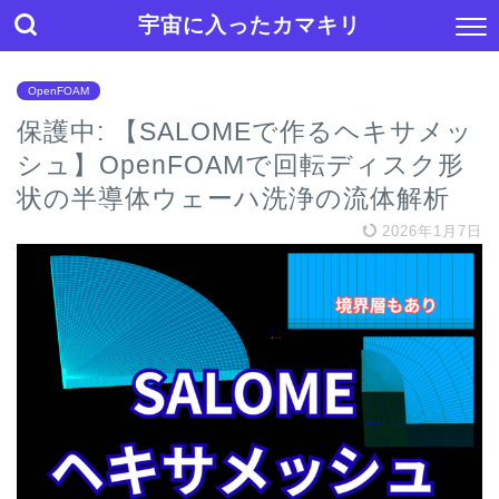
宇宙に入ったカマキリ
OpenFOAM
保護中: 【SALOMEで作るヘキサメッ
シュ】OpenFOAMで回転ディスク形
状の半導体ウェーハ洗浄の流体解析
2026年1月7日