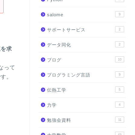
salome
9
サポートサービス
2
データ同化
2
速を求
ブログ
10
なって
プログラミング言語
9
です。
伝熱工学
5
力学
4
勉強会資料
11
43