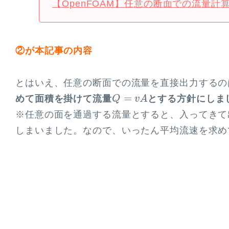
【OpenFOAM】任意の断面での流量計算(ce
②が本記事の内容
とはいえ、任意の断面での流量を直接出力するの
Q
=
v
A
=
めて面積を掛けて流量
とする方針にしま
Q
v
A
※任意の面を通過する流量とすると、入ってきて
しまいました。なので、いったん平均流速を求め