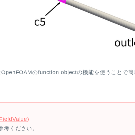
量はOpenFOAMのfunction objectの機能を使うこと
ldValue)
参考ください。