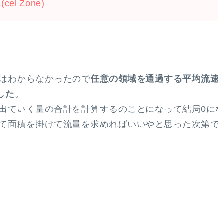
llZone)
はわからなかったので
任意の領域を通過する平均流
した
。
出ていく量の合計を計算するのことになって結局0に
て面積を掛けて流量を求めればいいやと思った次第