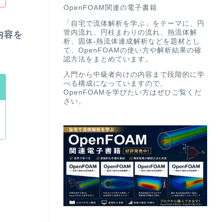
OpenFOAM関連の電子書籍
「自宅で流体解析を学ぶ」をテーマに、円
管内流れ、円柱まわりの流れ、熱流体解
内容を
析、固体-熱流体連成解析などを題材とし
て、OpenFOAMの使い方や解析結果の確
認方法をまとめています。
入門から中級者向けの内容まで段階的に学
べる構成になっていますので、
OpenFOAMを学びたい方はぜひご覧くだ
さい。