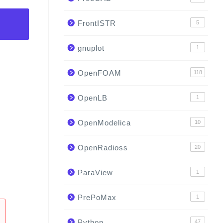
FrontISTR
5
gnuplot
1
OpenFOAM
118
OpenLB
1
OpenModelica
10
OpenRadioss
20
ParaView
1
PrePoMax
1
Python
47