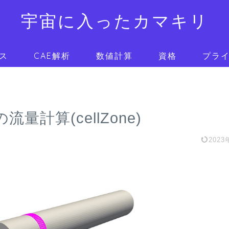
宇宙に入ったカマキリ
ス
CAE解析
数値計算
資格
プラ
量計算(cellZone)
2023