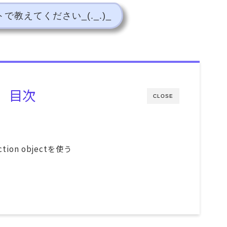
教えてください_(._.)_
目次
CLOSE
tion objectを使う