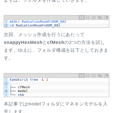
まずは、フォルダを作成していきます。
1
mkdir 
RadiationRoomFvDOM_002
2
cd 
RadiationRoomFvDOM_002
次回、メッシュ作成を行うにあたって
snappyHexMesh
と
cfMesh
の2つの方法を試し
ます。ゆえに、フォルダ構成を以下としておきま
す。
1
kamakiri
$
tree
-
L
1
2
.
3
├──
cfMesh
4
├──
model
5
└──
shm
本記事ではmodelフォルダにマネキンモデルを入
手します。