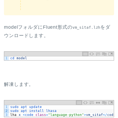
modelフォルダにFluent形式の
をダ
vm_sitaf.lzh
ウンロードします。
1
cd 
model
解凍します。
1
sudo 
apt 
update
2
sudo 
apt 
install 
lhasa
3
lha
x
<
code 
class
=
"language-python"
>
vm_sitaf
<
/
code
>