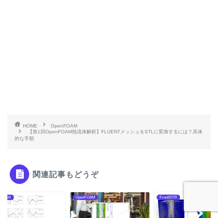
HOME
OpenFOAM
【第1回OpenFOAM熱流体解析】FLUENTメッシュをSTLに変換するには？具体
的な手順
関連記事もどうぞ
penFOAM
FrontISTR
OpenFOAM