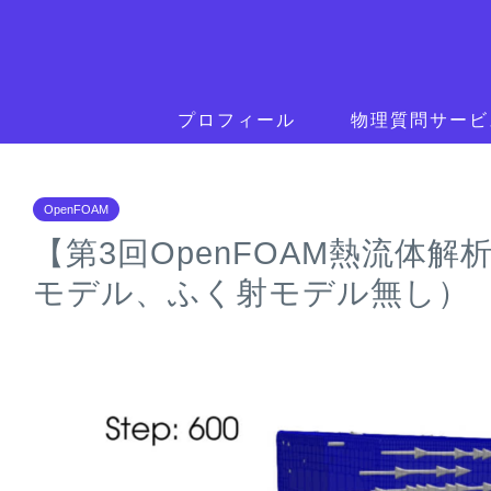
プロフィール
物理質問サービ
OpenFOAM
【第3回OpenFOAM熱流体
モデル、ふく射モデル無し）