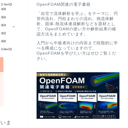
OpenFOAM関連の電子書籍
「自宅で流体解析を学ぶ」をテーマに、円
管内流れ、円柱まわりの流れ、熱流体解
析、固体-熱流体連成解析などを題材とし
て、OpenFOAMの使い方や解析結果の確
認方法をまとめています。
入門から中級者向けの内容まで段階的に学
べる構成になっていますので、
OpenFOAMを学びたい方はぜひご覧くだ
さい。
行いま