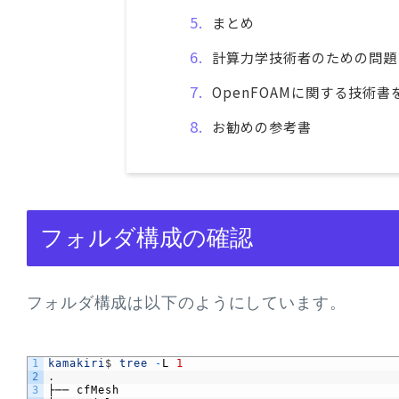
まとめ
計算力学技術者のための問題
OpenFOAMに関する技術
お勧めの参考書
フォルダ構成の確認
フォルダ構成は以下のようにしています。
1
kamakiri
$
tree
-
L
1
2
.
3
├──
cfMesh