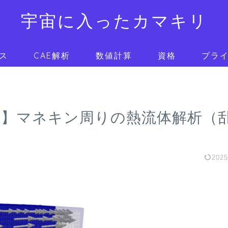
宇宙に入ったカマキリ
ス
CAE解析
数値計算
資格
プラ
解析】マネキン周りの熱流体解析（
202