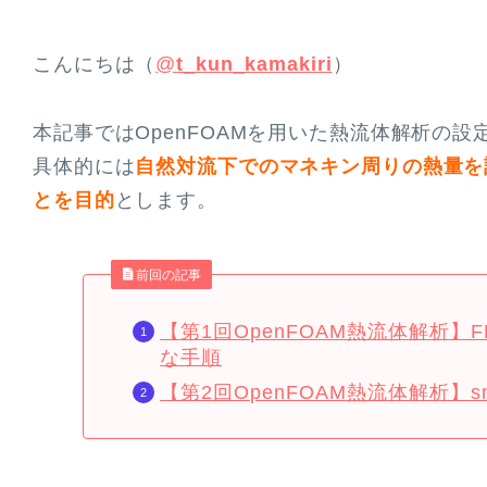
こんにちは（
@
t_kun_kamakiri
）
本記事ではOpenFOAMを用いた熱流体解析の
具体的には
自然対流下でのマネキン周りの熱量を
とを目的
とします。
前回の記事
【第1回OpenFOAM熱流体解析】
な手順
【第2回OpenFOAM熱流体解析】s