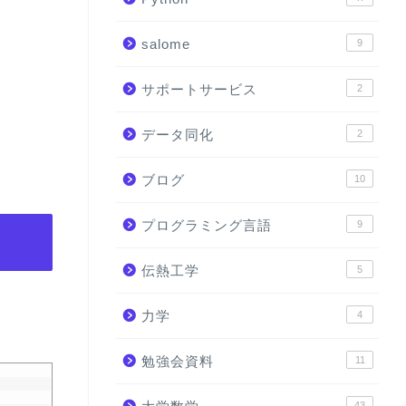
salome
9
サポートサービス
2
データ同化
2
ブログ
10
プログラミング言語
9
伝熱工学
5
力学
4
勉強会資料
11
43