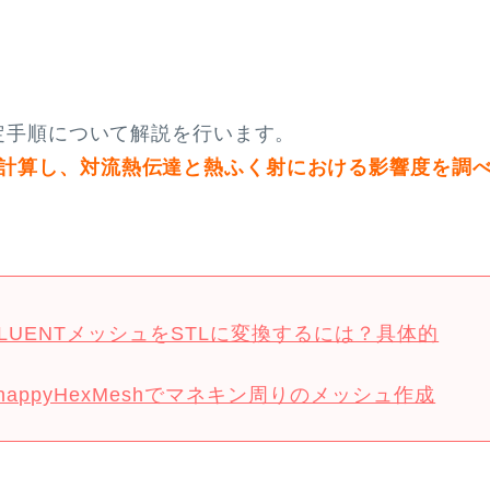
設定手順について解説を行います。
計算し、対流熱伝達と熱ふく射における影響度を調
FLUENTメッシュをSTLに変換するには？具体的
nappyHexMeshでマネキン周りのメッシュ作成