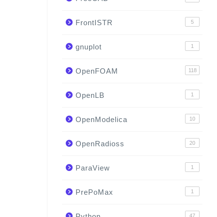
FrontISTR
5
gnuplot
1
OpenFOAM
118
OpenLB
1
OpenModelica
10
OpenRadioss
20
ParaView
1
PrePoMax
1
Python
47