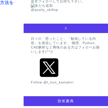
是非フォローしてお待ち下さい。
う方法を
@qualiy_skillup
X
日々の「思ったこと」「勉強している内
容」を発信しています。 物理、Python、
CAE解析など興味のある方はフォローお願
いします(^^)/
Follow @t_kun_kamakiri
技術書典