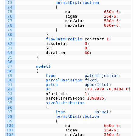
73
normalDistribution
74
{
75
mu
650e
-
6
;
76
sigma
25e
-
6
;
77
minValue
500e
-
6
;
78
maxValue
800e
-
6
;
79
}
80
}
81
flowRateProfile 
constant
1
;
82
massTotal
0
;
83
SOI
0
;
84
duration
60
;
85
}
86
87
model2
88
{
89
type            
patchInjection
;
90
parcelBasisType 
fixed
;
91
patch           
upperInlet
;
92
U0
(
18.7939
-
6.8404
0
)
;
93
nParticle
1
;
94
parcelsPerSecond
1390885
;
95
sizeDistribution
96
{
97
type            
normal
;
98
normalDistribution
99
{
100
mu
650e
-
6
;
101
sigma
25e
-
6
;
102
minValue
500e
-
6
;