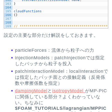
163
}
164
165
cloudFunctions
166
{
}
167
168
169
// **********************************************
設定の主要な部分だけ解説をしておきます。
particleForces：流体から粒子への力
injectionModels：patchInjectionでは指定
したパッチから粒子を投入
patchInteractionModel：localInteractionで
は指定したパッチ面との接触定義（反発係
数や摩擦係数を指定）
dampingModel
と
isotropyModel
がMP-PIC
に関係している部分？よくわかっていな
い。ちなみに
$FOAM_TUTORIALS/lagrangian/MPPIC