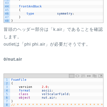
43
44
frontAndBack
45
{
46
type            
symmetry
;
47
}
48
}
冒頭のヘッダー部分は「k.air」であることを確認
します。
outletは「phi phi.air」が必要だそうです。
0/nut.air
1
FoamFile
2
{
3
version
2.0
;
4
format      
ascii
;
5
class
volScalarField
;
6
object
nut
.
air
;
7
}
8
// * * * * * * * * * * * * * * * * * * * * * * * *