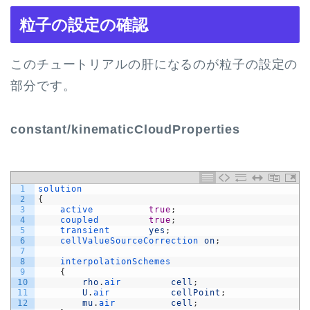
粒子の設定の確認
このチュートリアルの肝になるのが粒子の設定の
部分です。
constant/kinematicCloudProperties
1
solution
2
{
3
active          
true
;
4
coupled         
true
;
5
transient       
yes
;
6
cellValueSourceCorrection 
on
;
7
8
interpolationSchemes
9
{
10
rho
.
air         
cell
;
11
U
.
air           
cellPoint
;
12
mu
.
air          
cell
;