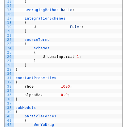
13
}
14
15
averagingMethod 
basic
;
16
17
integrationSchemes
18
{
19
U
Euler
;
20
}
21
22
sourceTerms
23
{
24
schemes
25
{
26
U
semiImplicit
1
;
27
}
28
}
29
}
30
31
constantProperties
32
{
33
rho0
1000
;
34
35
alphaMax
0.9
;
36
}
37
38
subModels
39
{
40
particleForces
41
{
42
WenYuDrag