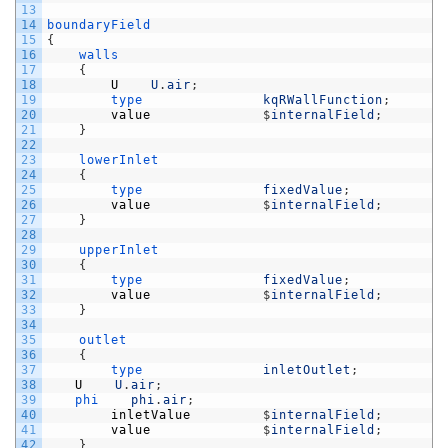
13
14
boundaryField
15
{
16
walls
17
{
18
U
U
.
air
;
19
type               
kqRWallFunction
;
20
value
$
internalField
;
21
}
22
23
lowerInlet
24
{
25
type               
fixedValue
;
26
value
$
internalField
;
27
}
28
29
upperInlet
30
{
31
type               
fixedValue
;
32
value
$
internalField
;
33
}
34
35
outlet
36
{
37
type               
inletOutlet
;
38
U
U
.
air
;
39
phi    
phi
.
air
;
40
inletValue
$
internalField
;
41
value
$
internalField
;
42
}