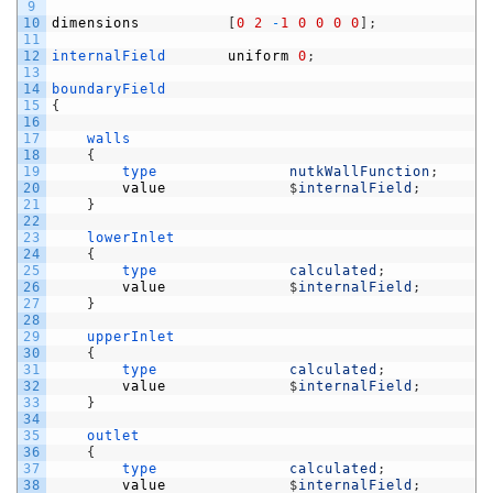
9
10
dimensions
[
0
2
-
1
0
0
0
0
]
;
11
12
internalField       
uniform
0
;
13
14
boundaryField
15
{
16
17
walls
18
{
19
type               
nutkWallFunction
;
20
value
$
internalField
;
21
}
22
23
lowerInlet
24
{
25
type               
calculated
;
26
value
$
internalField
;
27
}
28
29
upperInlet
30
{
31
type               
calculated
;
32
value
$
internalField
;
33
}
34
35
outlet
36
{
37
type               
calculated
;
38
value
$
internalField
;