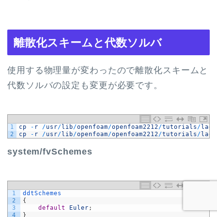
離散化スキームと代数ソルバ
使用する物理量が変わったので離散化スキームと
代数ソルバの設定も変更が必要です。
1
cp
-
r
/
usr
/
lib
/
openfoam
/
openfoam2212
/
tutorials
/
lagr
2
cp
-
r
/
usr
/
lib
/
openfoam
/
openfoam2212
/
tutorials
/
lagr
system/fvSchemes
1
ddtSchemes
2
{
3
default
Euler
;
4
}