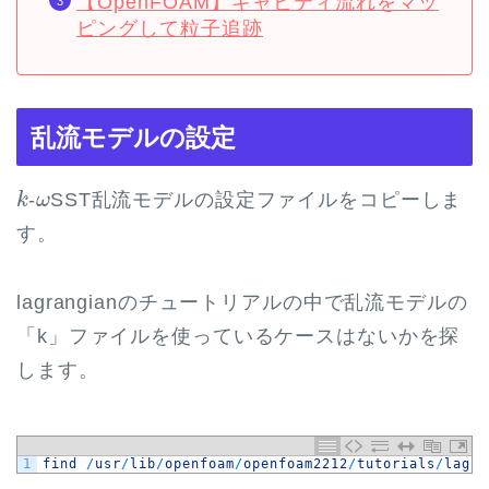
【OpenFOAM】キャビティ流れをマッ
ピングして粒子追跡
乱流モデルの設定
k
ω
-
SST乱流モデルの設定ファイルをコピーしま
k
ω
す。
lagrangianのチュートリアルの中で乱流モデルの
「k」ファイルを使っているケースはないかを探
します。
1
find
/
usr
/
lib
/
openfoam
/
openfoam2212
/
tutorials
/
lagra