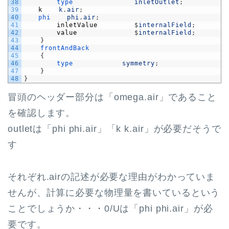
38
type               
inletOutlet
;
39
k
k
.
air
;
40
phi    
phi
.
air
;
41
inletValue
$
internalField
;
42
value
$
internalField
;
43
}
44
frontAndBack
45
{
46
type            
symmetry
;
47
}
48
}
冒頭のヘッダー部分は「omega.air」であること
を確認します。
outletは「phi phi.air」「k k.air」が必要だそうで
す
それぞれ.airの記述が必要な理由がわかっていま
せんが、計算に必要な物理量を書いているという
ことでしょうか・・・0/Uは「phi phi.air」が必
要です。