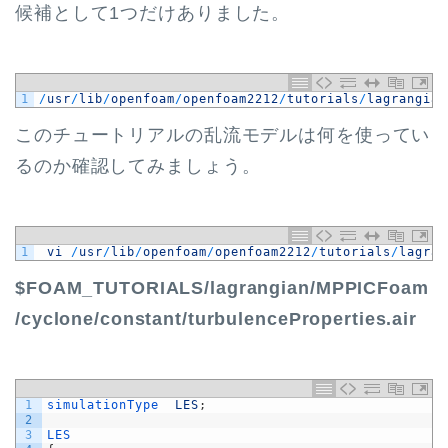
候補として1つだけありました。
1
/
usr
/
lib
/
openfoam
/
openfoam2212
/
tutorials
/
lagrangian
このチュートリアルの乱流モデルは何を使ってい
るのか確認してみましょう。
1
vi
/
usr
/
lib
/
openfoam
/
openfoam2212
/
tutorials
/
lagran
$FOAM_TUTORIALS/lagrangian/MPPICFoam
/cyclone/constant/turbulenceProperties.air
1
simulationType  
LES
;
2
3
LES