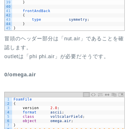
39
}
40
41
frontAndBack
42
{
43
type            
symmetry
;
44
}
45
}
冒頭のヘッダー部分は「nut.air」であることを確
認します。
outletは「phi phi.air」が必要だそうです。
0/omega.air
1
FoamFile
2
{
3
version
2.0
;
4
format      
ascii
;
5
class
volScalarField
;
6
object
omega
.
air
;
7
}