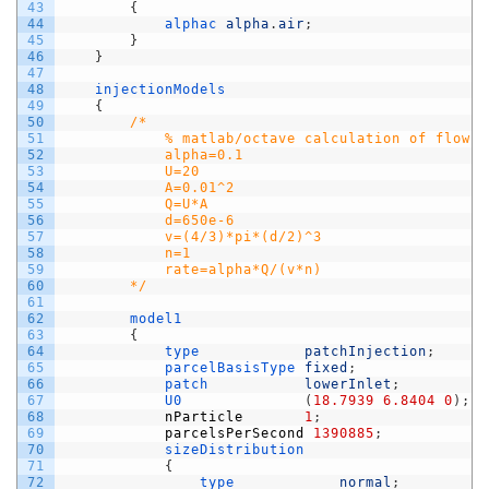
43
{
44
alphac 
alpha
.
air
;
45
}
46
}
47
48
injectionModels
49
{
50
/*
51
            % matlab/octave calculation of flow r
52
            alpha=0.1
53
            U=20
54
            A=0.01^2
55
            Q=U*A
56
            d=650e-6
57
            v=(4/3)*pi*(d/2)^3
58
            n=1
59
            rate=alpha*Q/(v*n)
60
        */
61
62
model1
63
{
64
type            
patchInjection
;
65
parcelBasisType 
fixed
;
66
patch           
lowerInlet
;
67
U0
(
18.7939
6.8404
0
)
;
68
nParticle
1
;
69
parcelsPerSecond
1390885
;
70
sizeDistribution
71
{
72
type            
normal
;