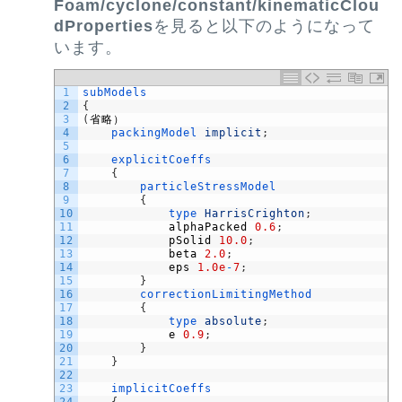
Foam/cyclone/constant/kinematicClou
dProperties
を見ると以下のようになって
います。
1
subModels
2
{
3
(
省略）
4
packingModel 
implicit
;
5
6
explicitCoeffs
7
{
8
particleStressModel
9
{
10
type 
HarrisCrighton
;
11
alphaPacked
0.6
;
12
pSolid
10.0
;
13
beta
2.0
;
14
eps
1.0e
-
7
;
15
}
16
correctionLimitingMethod
17
{
18
type 
absolute
;
19
e
0.9
;
20
}
21
}
22
23
implicitCoeffs