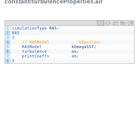
constant/turbulenceProperties.air
1
simulationType 
RAS
;
2
RAS
3
{
4
// RASModel            kEpsilon;
5
RASModel            
kOmegaSST
;
6
turbulence          
on
;
7
printCoeffs         
on
;
8
}