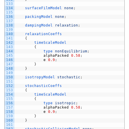
133
134
surfaceFilmModel 
none
;
135
136
packingModel 
none
;
137
138
dampingModel 
relaxation
;
139
140
relaxationCoeffs
141
{
142
timeScaleModel
143
{
144
type 
nonEquilibrium
;
145
alphaPacked
0.58
;
146
e
0.9
;
147
}
148
}
149
150
isotropyModel 
stochastic
;
151
152
stochasticCoeffs
153
{
154
timeScaleModel
155
{
156
type 
isotropic
;
157
alphaPacked
0.58
;
158
e
0.9
;
159
}
160
}
161
162
stochasticCollisionModel 
none
;