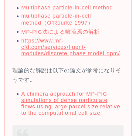
Multiphase particle-in-cell method
multiphase particle-in-cell
method（O’Rourke 1997）
MP-PIC法による噴流層の解析
https://www.mr-
cfd.com/services/fluent-
modules/discrete-phase-model-dpm/
理論的な解説は以下の論文が参考になりそ
うです。
A chimera approach for MP-PIC
simulations of dense particulate
flows using large parcel size relative
to the computational cell size