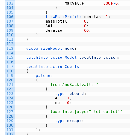
103
maxValue
800e
-
6
;
104
}
105
}
106
flowRateProfile 
constant
1
;
107
massTotal
0
;
108
SOI
0
;
109
duration
60
;
110
}
111
}
112
113
dispersionModel 
none
;
114
115
patchInteractionModel 
localInteraction
;
116
117
localInteractionCoeffs
118
{
119
patches
120
(
121
"(frontAndBack|walls)"
122
{
123
type 
rebound
;
124
e
1
;
125
mu
0
;
126
}
127
"(lowerInlet|upperInlet|outlet)"
128
{
129
type 
escape
;
130
}
131
)
;
132
}