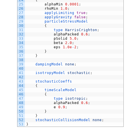
24
{
25
alphaMin
0.0001
;
26
rhoMin
1.0
;
27
applyLimiting 
true
;
28
applyGravity 
false
;
29
particleStressModel
30
{
31
type 
HarrisCrighton
;
32
alphaPacked
0.6
;
33
pSolid
5.0
;
34
beta
2.0
;
35
eps
1.0e
-
2
;
36
}
37
}
38
39
dampingModel 
none
;
40
41
isotropyModel 
stochastic
;
42
43
stochasticCoeffs
44
{
45
timeScaleModel
46
{
47
type 
isotropic
;
48
alphaPacked
0.6
;
49
e
0.9
;
50
}
51
}
52
stochasticCollisionModel 
none
;
53
}