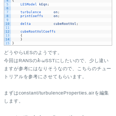
4
{
5
LESModel 
kEqn
;
6
7
turbulence      
on
;
8
printCoeffs     
on
;
9
10
delta           
cubeRootVol
;
11
12
cubeRootVolCoeffs
13
{
14
}
15
}
どうやらLESのようです。
k
ω
今回はRANSの
-
SSTにしたいので、少し違い
k
ω
ますが参考にはなりそうなので、こちらのチュー
トリアルを参考にさせてもらいます。
まずはconstant/turbulenceProperties.airを編集
します。