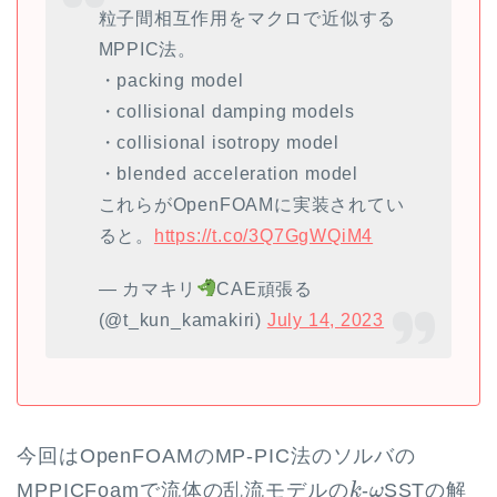
粒子間相互作用をマクロで近似する
MPPIC法。
・packing model
・collisional damping models
・collisional isotropy model
・blended acceleration model
これらがOpenFOAMに実装されてい
ると。
https://t.co/3Q7GgWQiM4
— カマキリ
CAE頑張る
(@t_kun_kamakiri)
July 14, 2023
今回はOpenFOAMのMP-PIC法のソルバの
k
ω
MPPICFoamで流体の乱流モデルの
-
SSTの解
k
ω