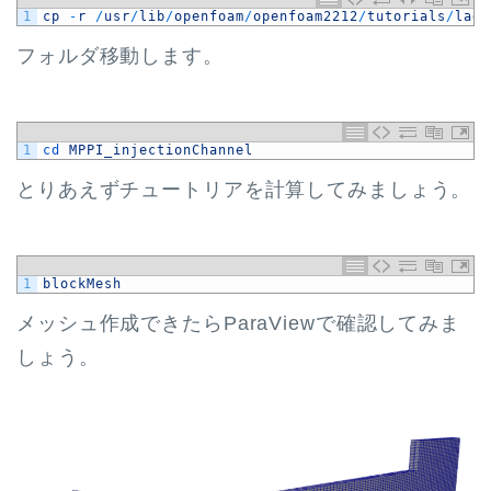
1
cp
-
r
/
usr
/
lib
/
openfoam
/
openfoam2212
/
tutorials
/
lagr
フォルダ移動します。
1
cd 
MPPI_injectionChannel
とりあえずチュートリアを計算してみましょう。
1
blockMesh
メッシュ作成できたらParaViewで確認してみま
しょう。