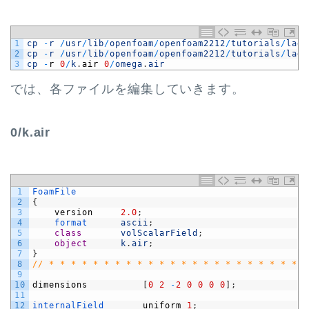
1
cp
-
r
/
usr
/
lib
/
openfoam
/
openfoam2212
/
tutorials
/
lagr
2
cp
-
r
/
usr
/
lib
/
openfoam
/
openfoam2212
/
tutorials
/
lagr
3
cp
-
r
0
/
k
.
air
0
/
omega
.
air
では、各ファイルを編集していきます。
0/k.air
1
FoamFile
2
{
3
version
2.0
;
4
format      
ascii
;
5
class
volScalarField
;
6
object
k
.
air
;
7
}
8
// * * * * * * * * * * * * * * * * * * * * * * * *
9
10
dimensions
[
0
2
-
2
0
0
0
0
]
;
11
12
internalField       
uniform
1
;