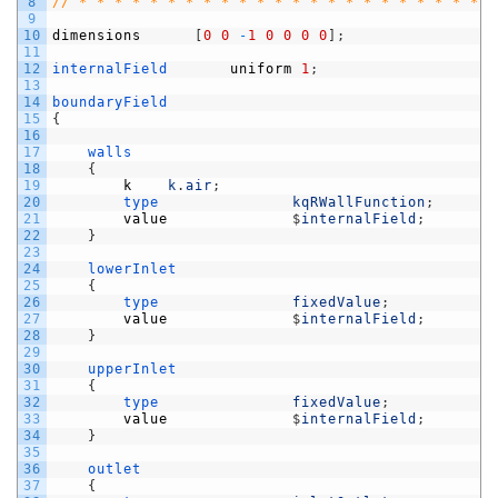
8
// * * * * * * * * * * * * * * * * * * * * * * * *
9
10
dimensions
[
0
0
-
1
0
0
0
0
]
;
11
12
internalField       
uniform
1
;
13
14
boundaryField
15
{
16
17
walls
18
{
19
k
k
.
air
;
20
type               
kqRWallFunction
;
21
value
$
internalField
;
22
}
23
24
lowerInlet
25
{
26
type               
fixedValue
;
27
value
$
internalField
;
28
}
29
30
upperInlet
31
{
32
type               
fixedValue
;
33
value
$
internalField
;
34
}
35
36
outlet
37
{