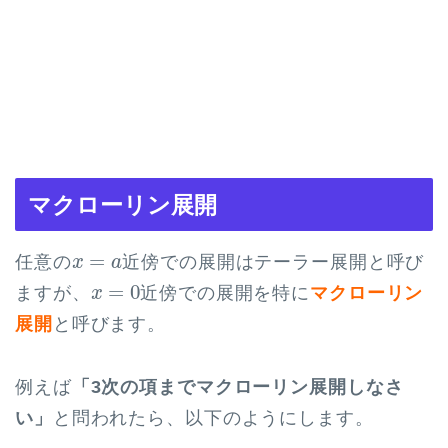
マクローリン展開
x
=
a
=
任意の
近傍での展開はテーラー展開と呼び
x
a
x
=
0
=
0
ますが、
近傍での展開を特に
マクローリン
x
展開
と呼びます。
例えば
「3次の項までマクローリン展開しなさ
い」
と問われたら、以下のようにします。