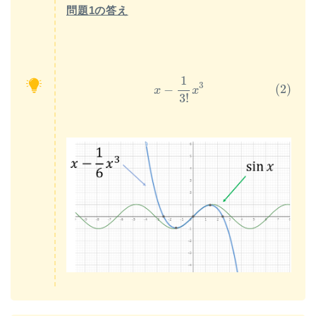
問題1の答え
(2)
x
−
1
3
!
x
3
1
3
(2)
−
x
x
3
!