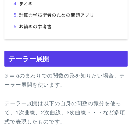
まとめ
計算力学技術者のための問題アプリ
お勧めの参考書
テーラー展開
x
=
a
=
のまわりでの関数の形を知りたい場合、テ
x
a
ーラー展開を使います。
テーラー展開は以下の自身の関数の微分を使っ
て、1次曲線、2次曲線、3次曲線・・・など多項
式で表現したものです。