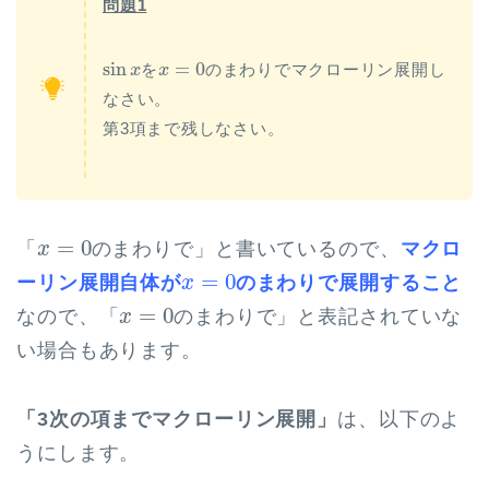
問題1
sin
x
x
=
0
sin
=
0
を
のまわりでマクローリン展開し
x
x
なさい。
第3項まで残しなさい。
x
=
0
=
0
「
のまわりで」と書いているので、
マクロ
x
x
=
0
=
0
ーリン展開自体が
のまわりで展開する
こと
x
x
=
0
=
0
なので、「
のまわりで」と表記されていな
x
い場合もあります。
「3次の項までマクローリン展開」
は、以下のよ
うにします。