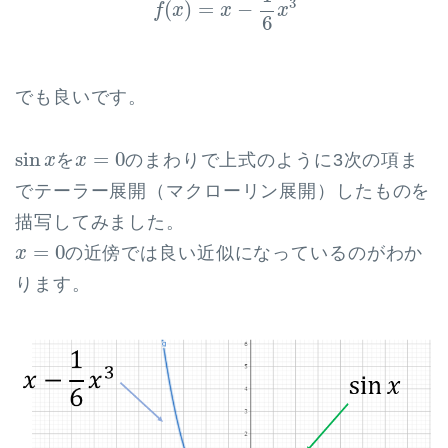
3
(
)
=
−
f
x
x
x
6
でも良いです。
sin
x
x
=
0
sin
=
0
を
のまわりで上式のように3次の項ま
x
x
でテーラー展開（マクローリン展開）したものを
描写してみました。
x
=
0
=
0
の近傍では良い近似になっているのがわか
x
ります。