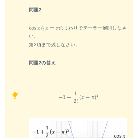
問題2
cos
x
x
=
π
cos
=
を
のまわりでテーラー展開しなさ
x
x
π
い。
第2項まで残しなさい。
問題2の答え
−
1
+
1
2
!
(
x
−
π
)
2
1
2
−
1
+
(
−
)
x
π
2
!