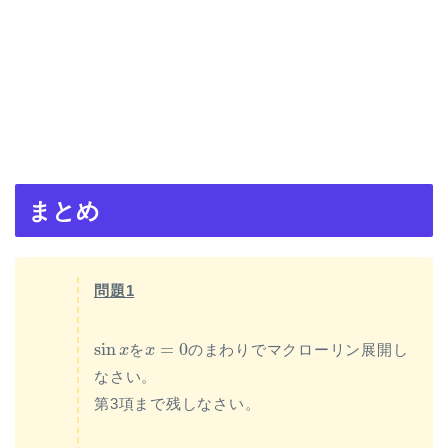
まとめ
問題1
sin
x
x
=
0
sin
=
0
を
のまわりでマクローリン展開し
x
x
なさい。
第3項まで残しなさい。