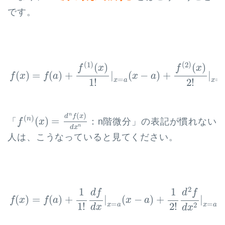
です。
f
(
x
)
=
f
(
a
)
+
f
(
1
)
(
x
)
1
!
|
x
=
a
(
x
−
a
)
+
f
(
2
)
(
x
)
2
!
|
x
=
a
(
(
1
)
(
2
)
(
)
(
)
f
x
f
x
(
)
=
(
)
+
|
(
−
)
+
|
f
x
f
a
x
a
=
=
1
!
2
!
x
a
x
f
(
n
)
(
x
)
=
d
n
f
(
x
)
d
x
n
(
)
n
d
f
x
(
)
(
)
=
n
「
：n階微分」の表記が慣れない
f
x
n
d
x
人は、こうなっていると見てください。
f
(
x
)
=
f
(
a
)
+
1
1
!
d
f
d
x
|
x
=
a
(
x
−
a
)
+
1
2
!
d
2
f
d
x
2
|
x
=
a
(
x
2
1
1
d
f
d
f
(
)
=
(
)
+
|
(
−
)
+
|
(
f
x
f
a
x
a
=
=
1
!
2
!
x
a
x
a
2
d
x
d
x