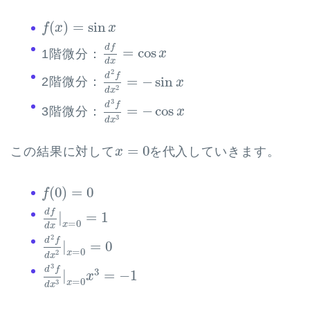
f
(
x
)
=
sin
x
(
)
=
sin
f
x
x
d
f
d
x
=
cos
x
d
f
=
cos
1階微分：
x
d
x
d
2
f
d
x
2
=
−
sin
x
2
d
f
=
−
sin
2階微分：
x
2
d
x
d
3
f
d
x
3
=
−
cos
x
3
d
f
=
−
cos
3階微分：
x
3
d
x
x
=
0
=
0
この結果に対して
を代入していきます。
x
f
(
0
)
=
0
(
0
)
=
0
f
d
f
d
x
|
x
=
0
=
1
d
f
|
=
1
=
0
x
d
x
d
2
f
d
x
2
|
x
=
0
=
0
2
d
f
|
=
0
=
0
x
2
d
x
d
3
f
d
x
3
|
x
=
0
x
3
=
−
1
3
d
f
3
|
=
−
1
x
=
0
x
3
d
x