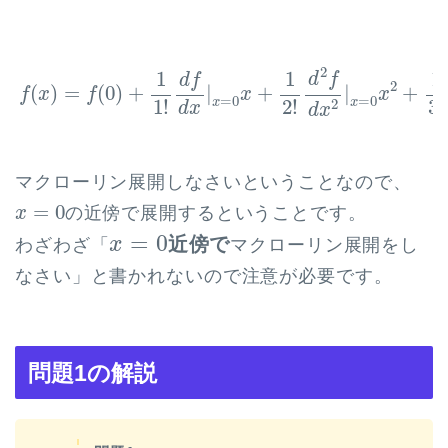
f
(
x
)
=
f
(
0
)
+
1
1
!
d
f
d
x
|
x
=
0
x
+
1
2
!
d
2
f
d
x
2
|
x
=
0
x
2
+
1
3
!
d
2
1
1
1
d
f
d
f
2
(
)
=
(
0
)
+
|
+
|
+
f
x
f
x
x
=
0
=
0
3
!
1
!
2
!
x
x
2
d
x
d
x
マクローリン展開しなさいということなので、
x
=
0
=
0
の近傍で展開するということです。
x
x
=
0
=
0
近傍で
x
わざわざ「
マクローリン展開をし
なさい」と書かれないので注意が必要です。
問題1の解説