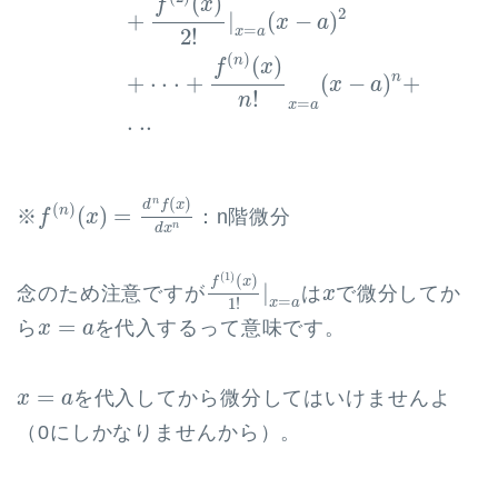
(
)
f
x
2
+
|
(
−
)
x
a
=
2
!
x
a
(
)
(
)
n
f
x
n
+
⋅
⋅
⋅
+
(
−
)
+
x
a
!
n
=
x
a
⋅
⋅
⋅
f
(
n
)
(
x
)
=
d
n
f
(
x
)
d
x
n
(
)
n
d
f
x
(
)
(
)
=
n
※
：n階微分
f
x
n
d
x
f
(
1
)
(
x
)
1
!
|
x
=
a
(
1
)
(
)
f
x
x
|
念のため注意ですが
は
で微分してか
x
=
1
!
x
a
x
=
a
=
ら
を代入するって意味です。
x
a
x
=
a
=
を代入してから微分してはいけませんよ
x
a
（0にしかなりませんから）。