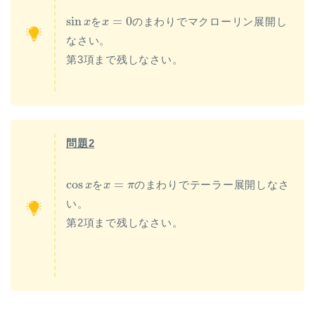
sin
x
x
=
0
sin
=
0
を
のまわりでマクローリン展開し
x
x
なさい。
第3項まで残しなさい。
問題2
cos
x
x
=
π
cos
=
を
のまわりでテーラー展開しなさ
x
x
π
い。
第2項まで残しなさい。