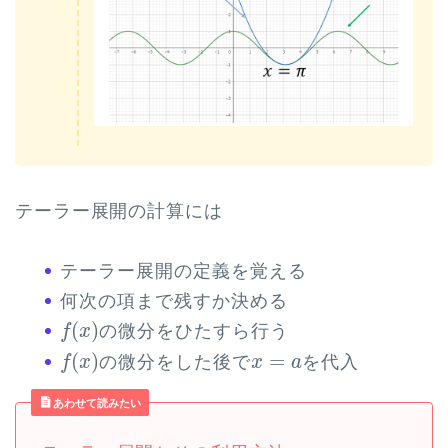
テーラー展開の計算には
テーラー展開の定義を覚える
何次の項まで残すか決める
f
(
x
)
(
)
の微分をひたすら行う
f
x
f
(
x
)
x
=
a
(
)
=
の微分をした後で
を代入
f
x
x
a
あわせて読みたい