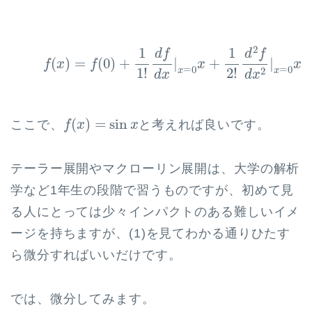
(1)
f
(
x
)
=
f
(
0
)
+
1
1
!
d
f
d
x
|
x
=
0
x
+
1
2
!
d
2
f
d
x
2
|
x
=
0
x
2
2
1
1
d
f
d
f
2
(
)
=
(
0
)
+
|
+
|
f
x
f
x
x
=
0
=
0
1
!
2
!
x
x
2
d
x
d
x
f
(
x
)
=
sin
x
(
)
=
sin
ここで、
と考えれば良いです。
f
x
x
テーラー展開やマクローリン展開は、大学の解析
学など1年生の段階で習うものですが、初めて見
る人にとっては少々インパクトのある難しいイメ
ージを持ちますが、(1)を見てわかる通りひたす
ら微分すればいいだけです。
では、微分してみます。