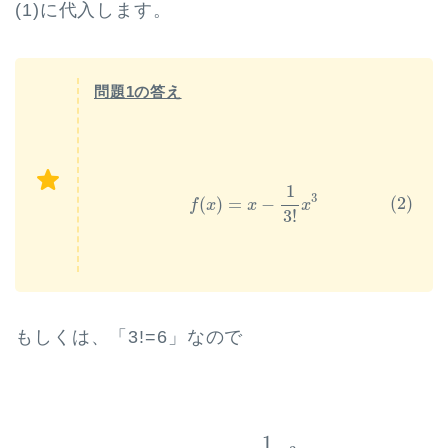
(1)に代入します。
問題1の答え
(2)
f
(
x
)
=
x
−
1
3
!
x
3
1
3
(2)
(
)
=
−
f
x
x
x
3
!
もしくは、「3!=6」なので
f
(
x
)
=
x
−
1
6
x
3
1