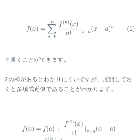
(1)
f
(
x
)
=
∑
n
=
0
∞
f
(
n
)
(
x
)
n
!
|
x
=
a
(
x
−
a
)
n
∞
(
)
(
)
n
f
x
∑
n
(1)
(
)
=
|
(
−
)
f
x
x
a
=
!
x
a
n
=
0
n
と書くことができます。
Σの和があるとわかりにくいですが、展開してお
くと多項式近似であることがわかります。
f
(
x
)
=
f
(
a
)
+
f
(
1
)
(
x
)
1
!
|
x
=
a
(
x
−
a
)
+
f
(
2
)
(
x
)
2
!
|
x
=
a
(
1
)
(
)
f
x
(
)
=
(
)
+
|
(
−
)
f
x
f
a
x
a
=
1
!
x
a
(
2
)