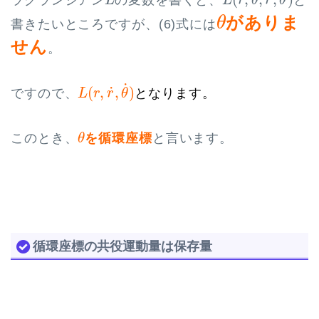
L
L
r
θ
r
θ
θ
がありま
θ
書きたいところですが、(6)式には
せん
。
L
(
r
,
r
˙
,
θ
˙
)
˙
˙
(
,
,
)
ですので、
となります。
L
r
r
θ
θ
このとき、
を循環座標
と言います。
θ
循環座標の共役運動量は保存量