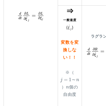
⇒
d
d
t
∂
L
∂
ξ
˙
j
=
∂
L
∂
ξ
j
∂
∂
L
L
d
=
˙
∂
d
t
ξ
∂
ξ
j
一般速度
j
{
ξ
˙
j
}
˙
{
}
ξ
j
ラグラ
変数を変
d
d
t
∂
R
∂
ξ
∂
しな
換
R
d
=
˙
d
t
∂
ξ
い
j
！！
※（
j
=
1
～
n
=
1
～
j
n
n
）
個の
n
自由度