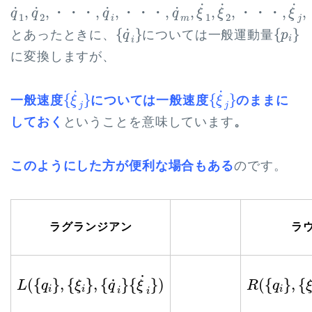
q
˙
1
,
q
˙
2
,
・
・
・
,
q
˙
i
,
・
・
・
,
q
˙
m
,
ξ
˙
1
,
ξ
˙
2
,
・
・
・
,
ξ
˙
˙
˙
˙
˙
˙
˙
,
,
・
・
・
,
,
・
・
・
,
,
,
,
・
・
・
,
,
q
q
q
q
ξ
ξ
ξ
1
2
1
2
i
m
j
{
q
˙
i
}
{
p
i
}
˙
{
}
{
}
とあったときに、
については一般運動量
q
p
i
i
に変換しますが、
{
ξ
˙
j
}
{
ξ
˙
j
}
˙
˙
{
}
{
}
一般速度
については一般速度
のままに
ξ
ξ
j
j
しておく
ということを意味しています
。
このようにした方が便利な場合もある
のです。
ラグランジアン
ラ
L
(
{
q
i
}
,
{
ξ
i
}
,
{
q
˙
i
}
{
ξ
˙
i
}
)
R
(
{
q
i
}
,
{
ξ
i
}
˙
˙
(
{
}
,
{
}
,
{
}
{
}
)
(
{
}
,
{
L
q
ξ
q
ξ
R
q
i
i
i
i
i