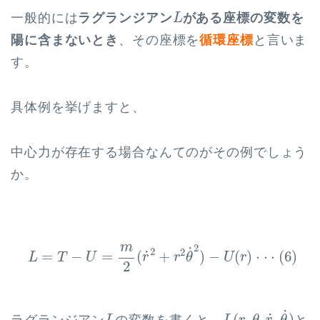
L
一般的には
ラグランジアン
がある座標の変数を
L
陽に含まないとき
、その座標を
循環座標
と言いま
す。
具体例を挙げますと、
中心力が存在する場合なんてのがその例でしょう
か。
L
=
T
−
U
=
m
2
(
r
˙
2
+
r
2
θ
˙
2
)
−
U
(
r
)
⋅
⋅
⋅
(
6
)
m
2
˙
2
2
˙
=
−
=
(
+
)
−
(
)
⋅
⋅
⋅
(
6
)
L
T
U
r
r
θ
U
r
2
L
(
r
,
θ
,
r
˙
,
θ
˙
)
L
˙
˙
(
,
,
,
)
ラグランジアン
の変数を書くと、
と