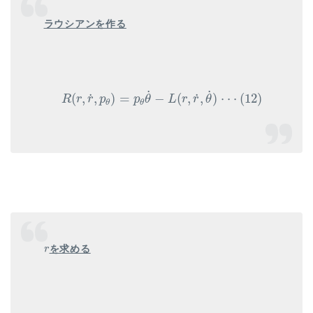
ラウシアンを作る
R
(
r
,
r
˙
,
p
θ
)
=
p
θ
θ
˙
−
L
(
r
,
r
˙
,
θ
˙
)
⋅
⋅
⋅
(
12
)
˙
˙
˙
˙
(
,
,
)
=
−
(
,
,
)
⋅
⋅
⋅
(
12
)
R
r
r
p
p
θ
L
r
r
θ
θ
θ
r
を求める
r