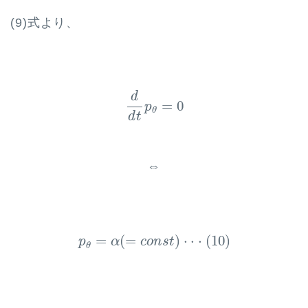
(9)式より、
d
d
t
p
θ
=
0
d
=
0
p
θ
d
t
⇔
p
θ
=
α
(
=
c
o
n
s
t
)
⋅
⋅
⋅
(
10
)
=
(
=
)
⋅
⋅
⋅
(
10
)
p
α
c
o
n
s
t
θ