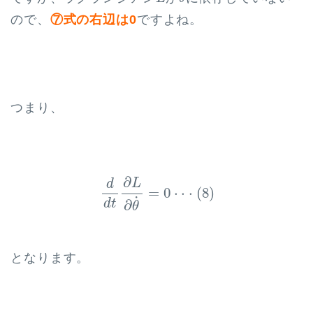
ので、
⑦式の右辺は0
ですよね。
つまり、
d
d
t
∂
L
∂
θ
˙
=
0
⋅
⋅
⋅
(
8
)
∂
L
d
=
0
⋅
⋅
⋅
(
8
)
˙
d
t
∂
θ
となります。