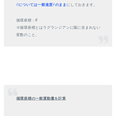
r
˙
r
˙
˙
˙
については一般速度
のまま
にしておきます。
r
r
θ
循環座標：
θ
※循環座標とはラグランジアンに陽に含まれない
変数のこと。
循環座標の一般運動量を計算