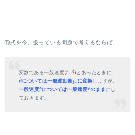
⑤式を今、扱っている問題で考えるならば、
r
˙
,
θ
˙
˙
˙
,
変数である一般速度(
r
θ
)とあったときに、
θ
˙
˙
p
θ
θ
については一般運動量
p
に変換
しますが、
θ
r
˙
r
˙
˙
˙
一般速度
r
については一般速度
r
のまま
にし
ておきます。