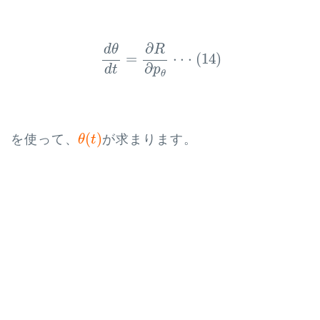
d
θ
d
t
=
∂
R
∂
p
θ
⋅
⋅
⋅
(
14
)
∂
R
d
θ
=
⋅
⋅
⋅
(
14
)
∂
d
t
p
θ
θ
(
t
)
(
)
を使って、
が求まります。
θ
t