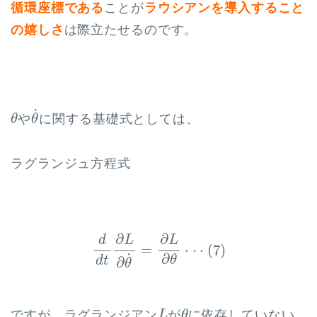
循環座標である
ことが
ラウシアンを導入すること
の嬉しさ
は際立たせるのです。
θ
˙
θ
˙
や
に関する基礎式としては、
θ
θ
ラグランジュ方程式
d
d
t
∂
L
∂
θ
˙
=
∂
L
∂
θ
⋅
⋅
⋅
(
7
)
∂
∂
L
L
d
=
⋅
⋅
⋅
(
7
)
˙
∂
θ
d
t
∂
θ
L
θ
ですが、ラグランジアン
が
に依存していない
L
θ