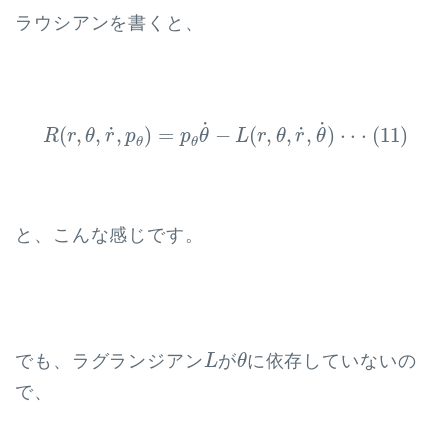
ラウシアンを書くと、
R
(
r
,
θ
,
r
˙
,
p
θ
)
=
p
θ
θ
˙
−
L
(
r
,
θ
,
r
˙
,
θ
˙
)
⋅
⋅
⋅
(
11
)
˙
˙
˙
˙
(
,
,
,
)
=
−
(
,
,
,
)
⋅
⋅
⋅
(
11
)
R
r
θ
r
p
p
θ
L
r
θ
r
θ
θ
θ
と、こんな感じです。
L
θ
でも、ラグランジアン
が
に依存していないの
L
θ
で、