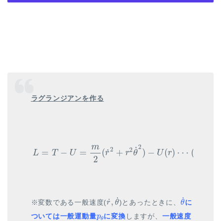
ラグランジアンを作る
L
=
T
−
U
=
m
2
(
r
˙
2
+
r
2
θ
˙
2
)
−
U
(
r
)
⋅
⋅
⋅
(
6
)
m
2
˙
2
2
˙
=
−
=
(
+
)
−
(
)
⋅
⋅
⋅
(
6
)
L
T
U
r
r
θ
U
r
2
r
˙
,
θ
˙
θ
˙
˙
˙
˙
,
※変数である一般速度(
)とあったときに、
に
r
θ
θ
p
θ
ついては一般運動量
に変換
しますが、
一般速度
p
θ