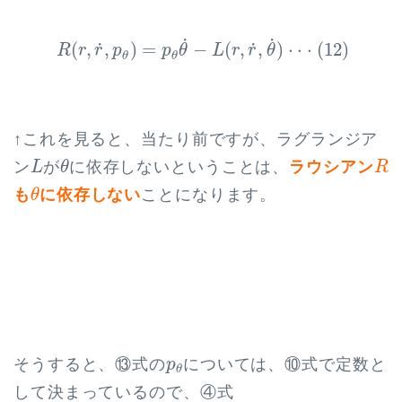
R
(
r
,
r
˙
,
p
θ
)
=
p
θ
θ
˙
−
L
(
r
,
r
˙
,
θ
˙
)
⋅
⋅
⋅
(
12
)
˙
˙
˙
˙
(
,
,
)
=
−
(
,
,
)
⋅
⋅
⋅
(
12
)
R
r
r
p
p
θ
L
r
r
θ
θ
θ
↑これを見ると、当たり前ですが、ラグランジア
L
θ
R
ン
が
に依存しないということは、
ラウシアン
L
θ
R
θ
も
に依存しない
ことになります。
θ
p
θ
そうすると、⑬式の
については、⑩式で定数と
p
θ
して決まっているので、④式