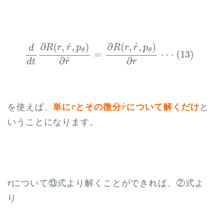
d
d
t
∂
R
(
r
,
r
˙
,
p
θ
)
∂
r
˙
=
∂
R
(
r
,
r
˙
,
p
θ
)
∂
r
⋅
⋅
⋅
(
13
)
˙
˙
∂
(
,
,
)
∂
(
,
,
)
R
r
r
p
R
r
r
p
d
θ
θ
=
⋅
⋅
⋅
(
13
)
˙
∂
∂
r
r
d
t
r
˙
r
˙
を使えば、
単に
とその微分
について解くだけ
と
r
r
いうことになります。
r
について⑬式より解くことができれば、②式よ
r
り