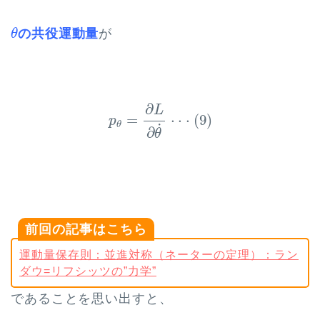
θ
の共役運動量
が
θ
p
θ
=
∂
L
∂
θ
˙
⋅
⋅
⋅
(
9
)
∂
L
=
⋅
⋅
⋅
(
9
)
p
θ
˙
∂
θ
前回の記事はこちら
運動量保存則：並進対称（ネーターの定理）：ラン
ダウ=リフシッツの”力学”
であることを思い出すと、