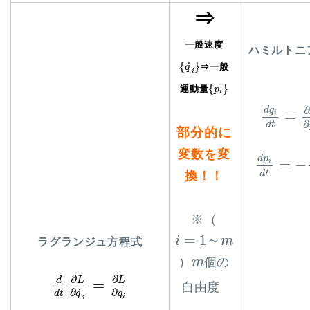
⇒
一般速度
ハミルトニ
{
q
˙
i
}
{
}
˙
⇒一般
q
i
{
p
i
}
{
}
運動量
p
i
d
q
i
d
t
=
∂
∂
d
q
=
i
∂
d
t
部分的に
d
p
i
d
t
=
−
変数を変
d
p
=
−
i
d
t
換！！
※（
i
=
1
～
m
=
1
～
i
m
ラグランジュ方程式
m
）
個の
m
d
d
t
∂
L
∂
q
˙
i
=
∂
L
∂
q
i
∂
∂
L
L
d
=
自由度
˙
∂
∂
d
t
q
q
i
i