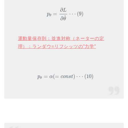
p
θ
=
∂
L
∂
θ
˙
⋅
⋅
⋅
(
9
)
∂
L
=
⋅
⋅
⋅
(
9
)
p
θ
˙
∂
θ
運動量保存則：並進対称（ネーターの定
理）：ランダウ=リフシッツの”力学”
p
θ
=
α
(
=
c
o
n
s
t
)
⋅
⋅
⋅
(
10
)
=
(
=
)
⋅
⋅
⋅
(
10
)
p
α
c
o
n
s
t
θ