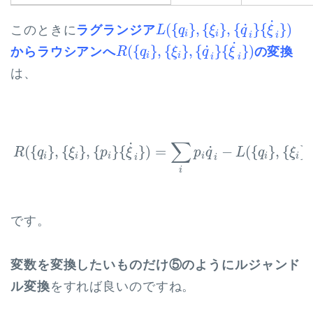
L
(
{
q
i
}
,
{
ξ
i
}
,
{
q
˙
i
}
{
ξ
˙
i
}
)
˙
˙
(
{
}
,
{
}
,
{
}
{
}
)
このときに
ラグランジア
L
q
ξ
q
ξ
i
i
i
i
R
(
{
q
i
}
,
{
ξ
i
}
,
{
q
˙
i
}
{
ξ
˙
i
}
)
˙
˙
(
{
}
,
{
}
,
{
}
{
}
)
からラウシアンへ
の変換
R
q
ξ
q
ξ
i
i
i
i
は、
R
(
{
q
i
}
,
{
ξ
i
}
,
{
p
i
}
{
ξ
˙
i
}
)
=
∑
i
p
i
q
˙
i
−
L
(
{
q
i
}
,
{
ξ
i
}
,
{
q
˙
i
∑
˙
˙
(
{
}
,
{
}
,
{
}
{
}
)
=
−
(
{
}
,
{
}
,
R
q
ξ
p
ξ
p
q
L
q
ξ
i
i
i
i
i
i
i
i
i
です。
変数を変換したいものだけ⑤のようにルジャンド
ル変換
をすれば良いのですね。