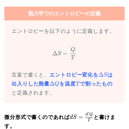
熱力学でのエントロピーの定義
エントロピーを以下のように定義します。
Δ
S
=
Q
T
Q
Δ
=
S
T
Δ
S
Δ
言葉で書くと、
エントロピー変化を
は
S
Δ
Q
T
Δ
出入りした熱量
を温度
で割ったもの
Q
T
と定義されます。
d
S
=
d
′
Q
T
′
d
Q
=
微分形式で書くのであれば
と書けま
d
S
T
す。