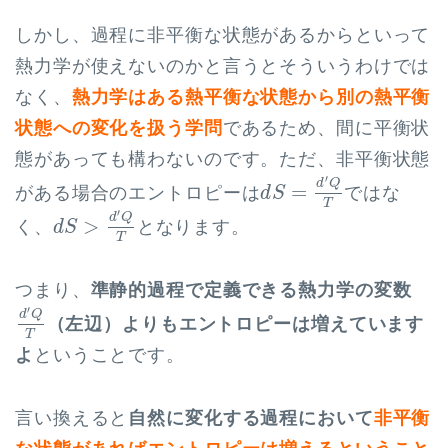
しかし、過程に非平衡な状態があるからといって
熱力学が使えないのかと言うとそういうわけでは
なく、
熱力学はある熱平衡な状態から別の熱平衡
状態への変化を扱う学問
であるため、間に平衡状
態があっても構わないのです。ただ、非平衡状態
d
S
=
d
′
Q
T
′
d
Q
=
がある場合のエントロピーは
ではな
d
S
T
d
S
>
d
′
Q
T
′
d
Q
>
く、
となります。
d
S
T
つまり、
準静的過程で定義できる熱力学の変数
d
′
Q
T
′
d
Q
（左辺）よりもエントロピーは増えています
T
よ
ということです。
言い換えると
自然に変化する過程において
非平衡