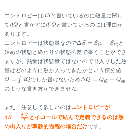
d
S
エントロピーは
と書いているのに熱量に関し
d
S
d
′
Q
d
Q
′
て
と書かずに
と書いているのには理由が
d
Q
d
Q
あります。
Δ
S
=
S
終
−
S
始
Δ
=
−
エントロピーは状態量なので
と
S
S
S
終
始
始めの状態と終わりの状態の差で書くことができ
ますが、熱量は状態量ではないので出入りした熱
量はどのように熱が入ってきたかという積分値
Q
=
∫
d
Q
Δ
Q
=
Q
終
−
Q
始
=
Δ
=
−
∫
でしか書けないため
Q
d
Q
Q
Q
Q
終
始
のような書き方ができません。
また、注意して欲しいのは
エントロピーが
d
S
=
d
′
Q
T
′
d
Q
=
とイコールで結んで定義できるのは熱
d
S
T
の出入りが準静的過程の場合だけ
です。