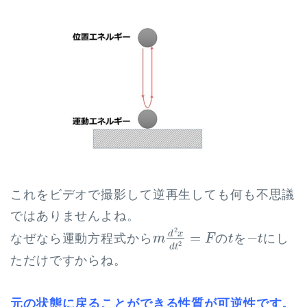
これをビデオで撮影して逆再生しても何も不思議
ではありませんよね。
m
d
2
x
d
t
2
=
F
t
−
t
2
d
x
=
−
なぜなら運動方程式から
の
を
にし
m
F
t
t
2
d
t
ただけですからね。
元の状態に戻ることができる性質が可逆性です。