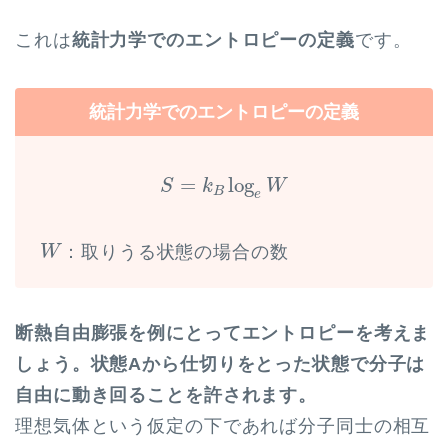
これは
統計力学でのエントロピーの定義
です。
統計力学でのエントロピーの定義
S
=
k
B
log
e
W
=
log
S
k
W
B
e
W
：取りうる状態の場合の数
W
断熱自由膨張を例にとってエントロピーを考えま
しょう。状態Aから仕切りをとった状態で分子は
自由に動き回ることを許されます。
理想気体という仮定の下であれば分子同士の相互