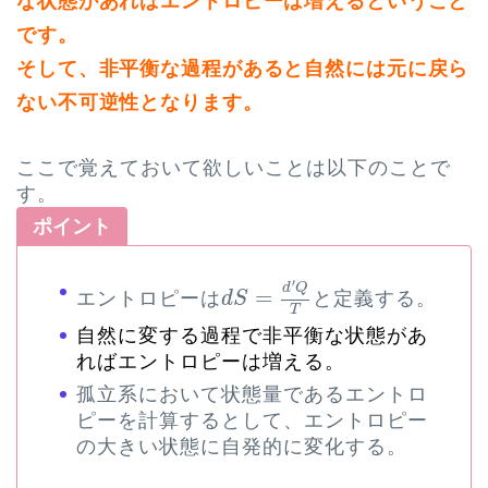
な状態があればエントロピーは増えるということ
です。
そして、非平衡な過程があると自然には元に戻ら
ない不可逆性となります。
ここで覚えておいて欲しいことは以下のことで
す。
ポイント
d
S
=
d
′
Q
T
′
d
Q
=
エントロピーは
と定義する。
d
S
T
自然に変する過程で非平衡な状態があ
ればエントロピーは増える。
孤立系において状態量であるエントロ
ピーを計算するとして、エントロピー
の大きい状態に自発的に変化する。