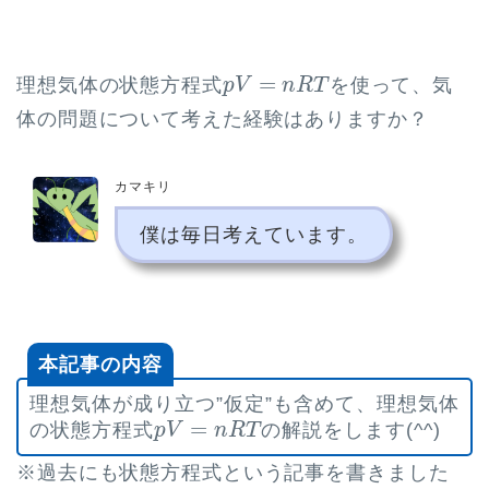
p
V
=
n
R
T
=
理想気体の状態方程式
を使って、気
p
V
n
R
T
体の問題について考えた経験はありますか？
カマキリ
僕は毎日考えています。
本記事の内容
理想気体が成り立つ”仮定”も含めて、理想気体
p
V
=
n
R
T
=
の状態方程式
の解説をします(^^)
p
V
n
R
T
※過去にも状態方程式という記事を書きました