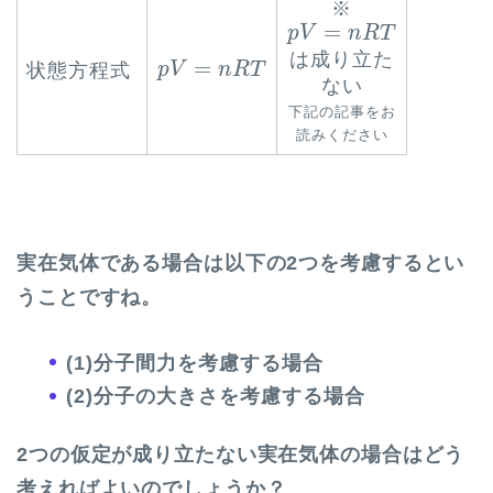
※
p
V
=
n
R
T
=
p
V
n
R
T
p
V
=
n
R
T
は成り立た
=
状態方程式
p
V
n
R
T
ない
下記の記事をお
読みください
実在気体である場合は以下の2つを考慮するとい
うことですね。
(1)分子間力を考慮する場合
(2)分子の大きさを考慮する場合
2つの仮定が成り立たない実在気体の場合はどう
考えればよいのでしょうか？