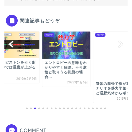
関連記事もどうぞ
学
熱力学
熱力学
早くピストンを引く断
エントロピーの意味をわ
操作では温度が上がる
かりやすく解説。不可逆
気体の膨張で板が動
性と取りうる状態の場
ナリオを熱力学第一
合...
2019年2月9日
と理想気体から考え
2022年1月6日
2018年8
COMMENT