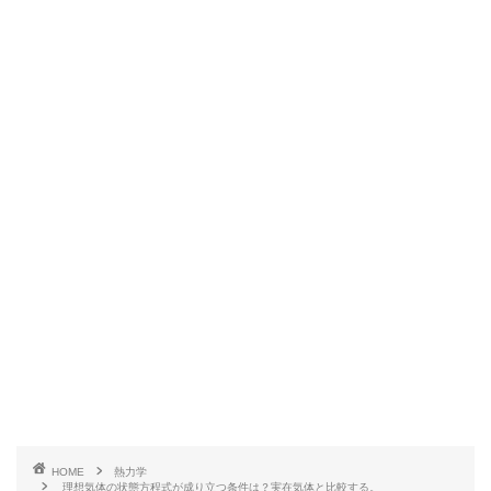
HOME
熱力学
理想気体の状態方程式が成り立つ条件は？実在気体と比較する。