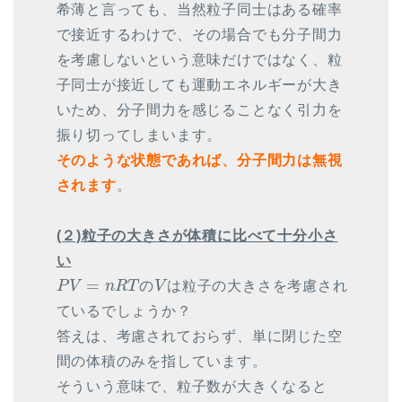
希薄と言っても、当然粒子同士はある確率
で接近するわけで、その場合でも分子間力
を考慮しないという意味だけではなく、粒
子同士が接近しても運動エネルギーが大き
いため、分子間力を感じることなく引力を
振り切ってしまいます。
そのような状態であれば、分子間力は無視
されます
。
(２)粒子の大きさが体積に比べて十分小さ
い
P
V
=
n
R
T
V
=
P
V
n
R
T
の
V
は粒子の大きさを考慮され
ているでしょうか？
答えは、考慮されておらず、単に閉じた空
間の体積のみを指しています。
そういう意味で、粒子数が大きくなると