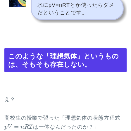
水にpV=nRTとか使ったらダメ
だということです。
このような「理想気体」というもの
は、そもそも存在しない。
え？
高校生の授業で習った「理想気体の状態方程式
p
V
=
n
R
T
=
は一体なんだったのか？」
p
V
n
R
T