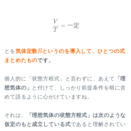
V
T
=
一
定
V
=
一
定
T
R
とを
気体定数
というのを導入して、ひとつの式
R
まとめたもの
です。
個人的に「状態方程式」と言わずに、あえて
「理
想気体の」
と付けて、しっかり前提条件を暗に含
めて語るように心がけていますね。
それは、
「理想気体の状態方程式」は次のような
仮定のもと成立している式
であると理解されてい