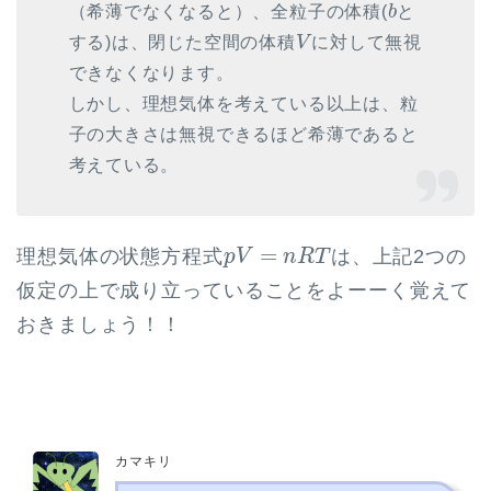
b
（希薄でなくなると）、全粒子の体積(
b
と
V
する)は、閉じた空間の体積
V
に対して無視
できなくなります。
しかし、理想気体を考えている以上は、粒
子の大きさは無視できるほど希薄であると
考えている。
p
V
=
n
R
T
=
理想気体の状態方程式
は、上記2つの
p
V
n
R
T
仮定の上で成り立っていることをよーーく覚えて
おきましょう！！
カマキリ