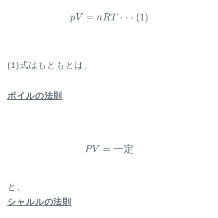
p
V
=
n
R
T
⋅
⋅
⋅
(
1
)
=
⋅
⋅
⋅
(
1
)
p
V
n
R
T
(1)式はもともとは、
ボイルの法則
P
V
=
一
定
=
一
定
P
V
と、
シャルルの法則