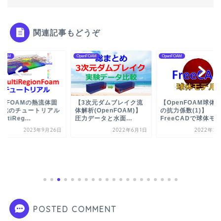
関連記事もどうぞ
nFOAM
OpenFOAM
OpenFOAM
enFOAMの熱流体固
【3次元ダムブレイク流
【OpenFOAM球体
連成のチュートリアル
体解析(OpenFOAM)】
の抗力係数(1)】
ltiReg...
圧力データと水面...
FreeCADで球体モ..
2023年9月26日
2022年6月1日
2022年2月
POSTED COMMENT