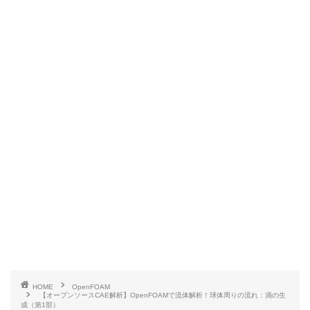
HOME
OpenFOAM
【オープンソースCAE解析】OpenFOAMで流体解析！球体周りの流れ：渦の生
成（第1部）