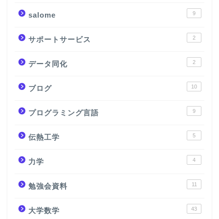
9
salome
2
サポートサービス
2
データ同化
10
ブログ
9
プログラミング言語
5
伝熱工学
4
力学
11
勉強会資料
43
大学数学