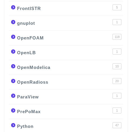
5
FrontISTR
1
gnuplot
118
OpenFOAM
1
OpenLB
10
OpenModelica
20
OpenRadioss
1
ParaView
1
PrePoMax
47
Python