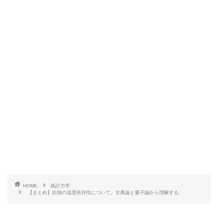
HOME
統計力学
【まとめ】比熱の温度依存性について。古典論と量子論から理解する。