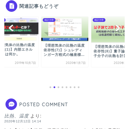
関連記事もどうぞ
力学
統計力学
統計力学
理想気体の比熱の温度
【理想気体の比熱の温度
【理想気体の比熱の
存性(1)】内部エネル
依存性(7)】シュレディ
依存性(8)】量子論で
ーとは何か。
ンガー方程式の極座標...
子分子の比熱を計算..
2019年10月7日
2020年1月7日
2020年2
POSTED COMMENT
比熱、温度
より:
2020年12月12日 14:14