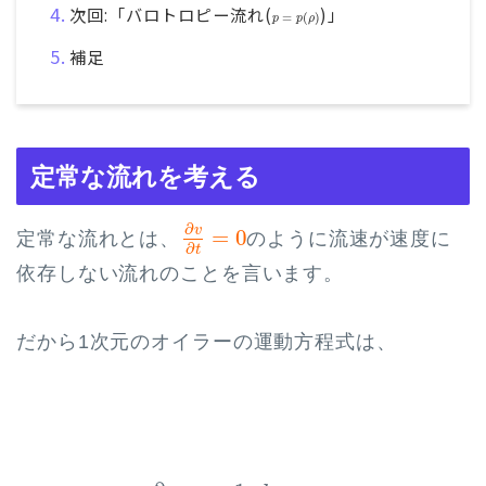
p
=
p
(
ρ
)
次回:「バロトロピー流れ(
)」
=
(
)
p
p
ρ
補足
定常な流れを考える
∂
v
∂
t
=
0
∂
v
=
0
定常な流れとは、
のように流速が速度に
∂
t
依存しない流れのことを言います。
だから1次元のオイラーの運動方程式は、
v
∂
v
∂
x
=
−
1
ρ
d
p
d
x
⋅
⋅
⋅
(
1
)