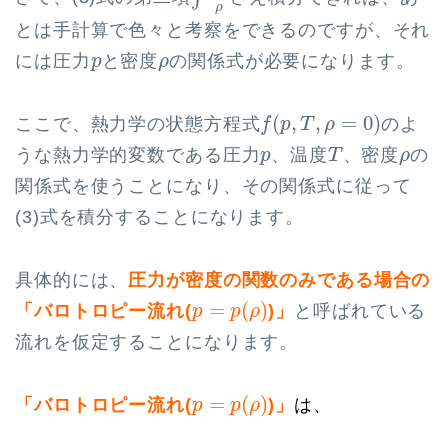
ρ
とは手計算で色々と考察をできるのですが、それ
p
ρ
には圧力
と密度
の関係式が必要になります。
p
ρ
f
(
p
,
T
,
ρ
=
0
)
(
,
,
=
0
)
ここで、熱力学の状態方程式
のよ
f
p
T
ρ
T
p
ρ
うな熱力学的変数である圧力
、温度
、密度
の
p
T
ρ
関係式を使うことになり、その関係式に従って
(3)式を積分することになります。
具体的には、
圧力が密度の関数のみである場合の
p
=
p
(
ρ
)
=
(
)
「バロトロピー流れ(
)」
と呼ばれている
p
p
ρ
流れを仮定することになります。
p
=
p
(
ρ
)
=
(
)
「バロトロピー流れ(
)」
は、
p
p
ρ