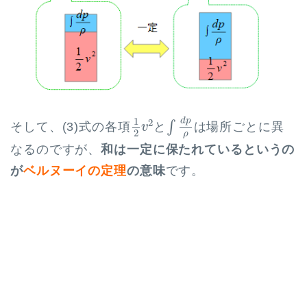
∫
d
p
ρ
1
2
v
2
1
d
p
2
∫
そして、(3)式の各項
と
は場所ごとに異
v
2
ρ
なるのですが、
和は一定に保たれているというの
が
ベルヌーイの定理
の意味
です。