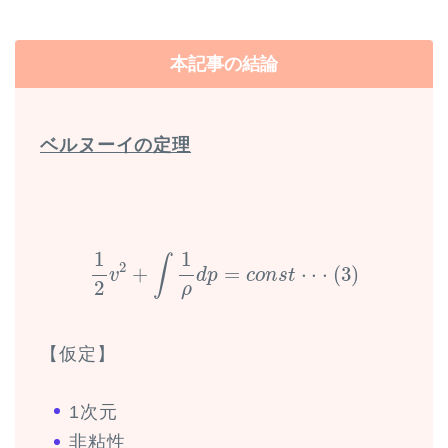
本記事の結論
ベルヌーイの定理
1
2
v
2
+
∫
1
ρ
d
p
=
c
o
n
s
t
⋅
⋅
⋅
(
3
)
1
1
∫
2
+
=
⋅
⋅
⋅
(
3
)
v
d
p
c
o
n
s
t
2
ρ
【仮定】
1次元
非粘性