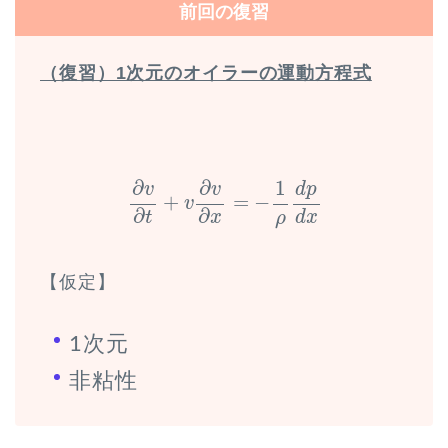
前回の復習
（復習）1次元のオイラーの運動方程式
∂
v
∂
t
+
v
∂
v
∂
x
=
−
1
ρ
d
p
d
x
∂
∂
1
v
v
d
p
+
=
−
v
∂
∂
t
x
d
x
ρ
【仮定】
1次元
非粘性