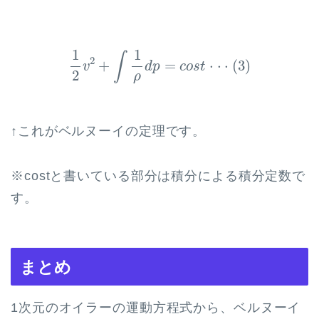
1
2
v
2
+
∫
1
ρ
d
p
=
c
o
s
t
⋅
⋅
⋅
(
3
)
1
1
∫
2
+
=
⋅
⋅
⋅
(
3
)
v
d
p
c
o
s
t
2
ρ
↑これがベルヌーイの定理です。
※costと書いている部分は積分による積分定数で
す。
まとめ
1次元のオイラーの運動方程式から、ベルヌーイ