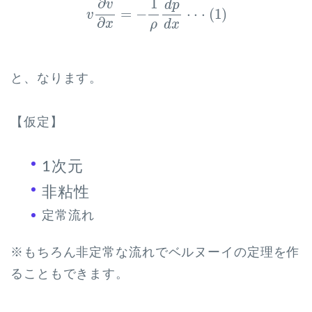
∂
1
v
d
p
=
−
⋅
⋅
⋅
(
1
)
v
∂
x
d
x
ρ
と、なります。
【仮定】
1次元
非粘性
定常流れ
※もちろん非定常な流れでベルヌーイの定理を作
ることもできます。