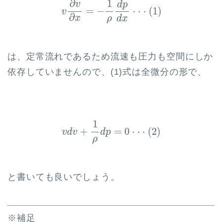
∂
1
v
d
p
=
−
⋅
⋅
⋅
(
1
)
v
∂
x
d
x
ρ
は、定常流れであるため流速も圧力も空間にしか
依存していませんので、(1)式は全微分の形で、
v
d
v
+
1
ρ
d
p
=
0
⋅
⋅
⋅
(
2
)
1
+
=
0
⋅
⋅
⋅
(
2
)
v
d
v
d
p
ρ
と書いても良いでしょう。
※補足