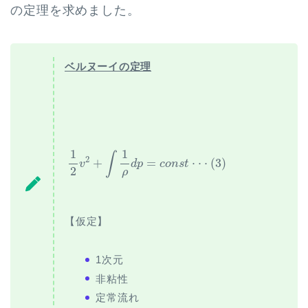
の定理を求めました。
ベルヌーイの定理
1
2
v
2
+
∫
1
ρ
d
p
=
c
o
n
s
t
⋅
⋅
⋅
(
3
)
1
1
∫
2
+
=
⋅
⋅
⋅
(
3
)
v
d
p
c
o
n
s
t
2
ρ
【仮定】
1次元
非粘性
定常流れ