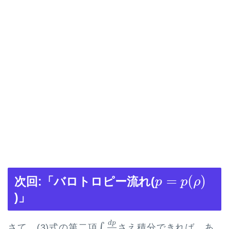
p
=
p
(
ρ
)
=
(
)
次回:「バロトロピー流れ(
p
p
ρ
)」
∫
d
p
ρ
d
p
∫
さて、(3)式の第二項
さえ積分できれば、あ