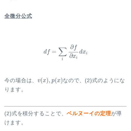
全微分公式
d
f
=
∑
i
∂
f
∂
x
i
d
x
i
∂
f
∑
=
d
f
d
x
i
∂
x
i
i
v
(
x
)
,
p
(
x
)
(
)
,
(
)
今の場合は、
なので、(2)式のようにな
v
x
p
x
ります。
(2)式を積分することで、
ベルヌーイの定理
が導
けます。