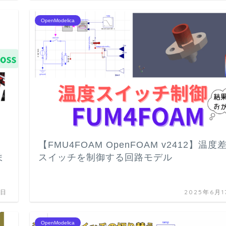
OpenModelica
【FMU4FOAM OpenFOAM v2412】温度
ま
スイッチを制御する回路モデル
1日
2025年6月1
OpenModelica