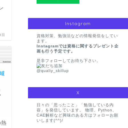
ン
Instagram
4日
資格対策、勉強法などの情報発信をしてい
ます。
Instagramでは資格に関するプレゼント企
画も行う予定です。
是非フォローしてお待ち下さい。
勉強会に参加するメリットと参加する
マインド
@qualiy_skillup
2024
X
日々の「思ったこと」「勉強している内
CAE
容」を発信しています。 物理、Python、
CAE解析など興味のある方はフォローお願
いします(^^)/
の熱