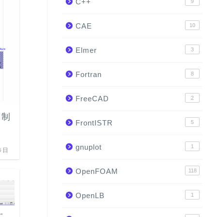
C++
9
計算力学技術者試験（熱流体）の感想。
級に一発で合格するためにしたこと。
CAE
10
Elmer
3
2020年
Fortran
8
CAE
FreeCAD
2
を制
FrontISTR
5
gnuplot
1
5日
OpenFOAM
118
OpenLB
1