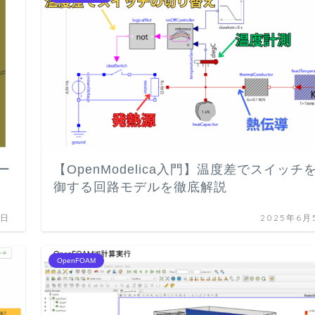
ー
【OpenModelica入門】温度差でスイッチ
御する回路モデルを徹底解説
5日
2025年6月
OpenFOAM