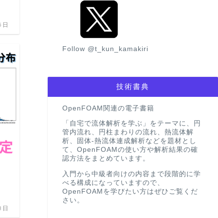
5日
Follow @t_kun_kamakiri
技術書典
OpenFOAM関連の電子書籍
「自宅で流体解析を学ぶ」をテーマに、円
管内流れ、円柱まわりの流れ、熱流体解
析、固体-熱流体連成解析などを題材とし
て、OpenFOAMの使い方や解析結果の確
認方法をまとめています。
【流体解析で発散】解析がうまくいか
】
入門から中級者向けの内容まで段階的に学
べる構成になっていますので、
き
OpenFOAMを学びたい方はぜひご覧くだ
さい。
2023
8日