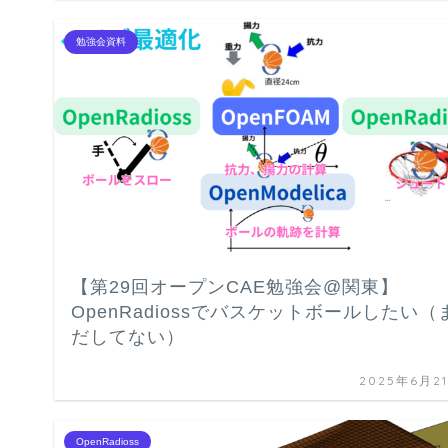
勉強会資料
【第29回オープンCAE勉強会@関東】
OpenRadiossでバスケットボールしたい（
だしてない）
2025年6月2
OpenRadioss