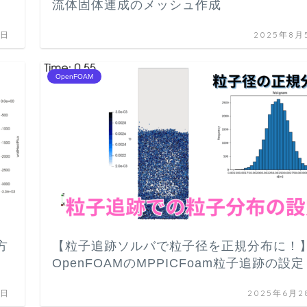
流体固体連成のメッシュ作成
6日
2025年8月
OpenFOAM
方
【粒子追跡ソルバで粒子径を正規分布に！
OpenFOAMのMPPICFoam粒子追跡の設定
7日
2025年6月2