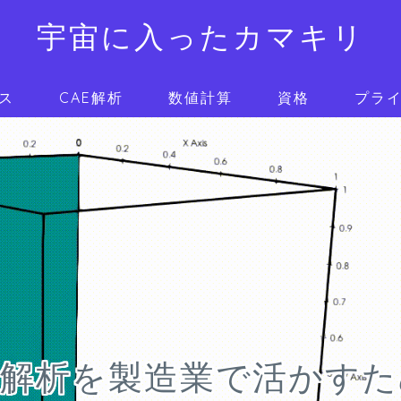
宇宙に入ったカマキリ
ス
CAE解析
数値計算
資格
プラ
E解析を製造業で活かす