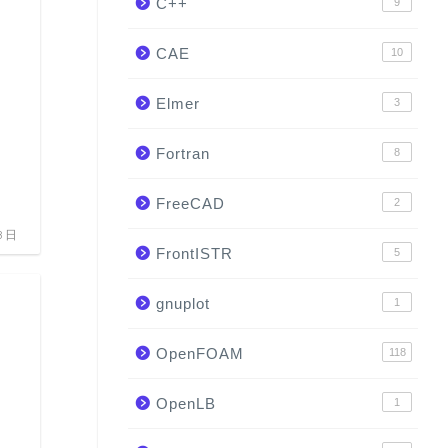
C++
9
計算力学技術者試験（熱流体）の感想。
級に一発で合格するためにしたこと。
CAE
10
Elmer
3
2020年
Fortran
8
CAE
FreeCAD
2
8日
FrontISTR
5
gnuplot
1
OpenFOAM
118
OpenLB
1