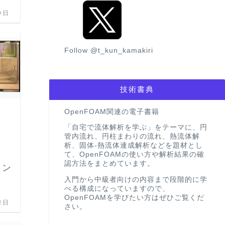
9日
Follow @t_kun_kamakiri
技術書典
OpenFOAM関連の電子書籍
「自宅で流体解析を学ぶ」をテーマに、円
管内流れ、円柱まわりの流れ、熱流体解
析、固体-熱流体連成解析などを題材とし
て、OpenFOAMの使い方や解析結果の確
認方法をまとめています。
ラン
【流体解析で発散】解析がうまくいか
入門から中級者向けの内容まで段階的に学
べる構成になっていますので、
き
OpenFOAMを学びたい方はぜひご覧くだ
2日
さい。
2023