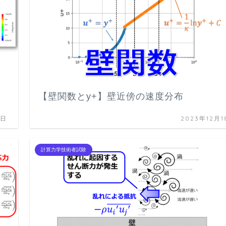
【壁関数とy+】壁近傍の速度分布
6日
2023年12月1
計算力学技術者試験