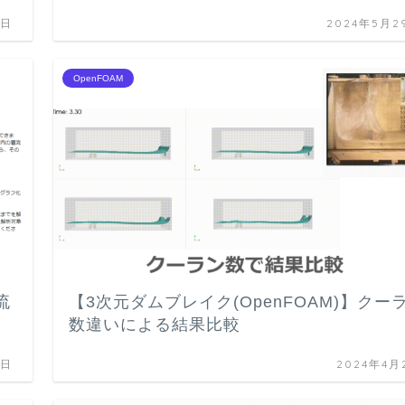
1日
2024年5月2
OpenFOAM
流
【3次元ダムブレイク(OpenFOAM)】クー
数違いによる結果比較
5日
2024年4月