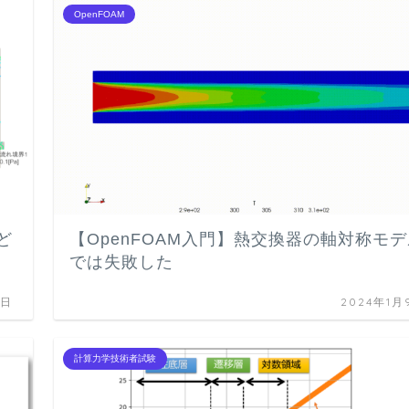
OpenFOAM
ど
【OpenFOAM入門】熱交換器の軸対称モデ
では失敗した
4日
2024年1月
計算力学技術者試験