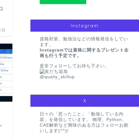
ロ
Instagram
2日
資格対策、勉強法などの情報発信をしてい
ます。
Instagramでは資格に関するプレゼント企
画も行う予定です。
是非フォローしてお待ち下さい。
勉強会に参加するメリットと参加する
マインド
@qualiy_skillup
2024
X
日々の「思ったこと」「勉強している内
CAE
容」を発信しています。 物理、Python、
ン
CAE解析など興味のある方はフォローお願
いします(^^)/