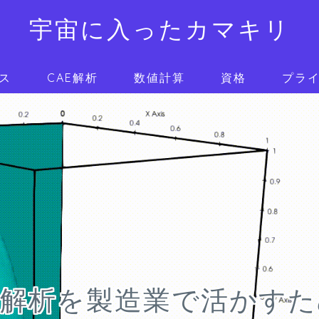
宇宙に入ったカマキリ
ス
CAE解析
数値計算
資格
プラ
E解析を製造業で活かす